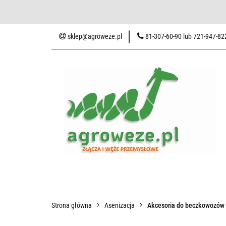
Baza wiedzy
Zaku
sklep@agroweze.pl
81-307-60-90 lub 721-947-82
Wszystkie kategorie
Baza w
Strona główna
Asenizacja
Akcesoria do beczkowozów 