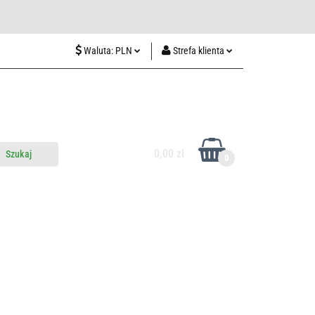
wiedź nas w Lublinie
Waluta:
PLN
Strefa klienta
PLN
Zaloguj się
CZK
Zarejestruj się
EUR
Dodaj zgłoszenie
HUF
0,00 zł
0
do nas
Odwiedź nas w Lublinie