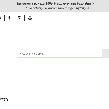
Zamówienia powyżej 100zł brutto wysyłamy bezpłatnie.*
wanie węży hydraulicznych
* nie dotyczy niektórych towarów gabarytowych
Hurtownia
Napisz do nas
Od
2
iedzy
Zakuwanie węży hydraulicznych
Hurtownia
Napisz 
i węży