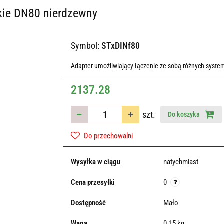
skie DN80 nierdzewny
Symbol:
STxDINf80
Adapter umożliwiający łączenie ze sobą różnych syste
2137.28
szt.
Do koszyka
Do przechowalni
Wysyłka w ciągu
natychmiast
Cena przesyłki
0
Dostępność
Mało
Waga
0.15 kg