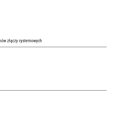
mów złączy cysternowych