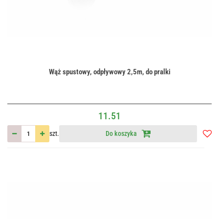
Wąż spustowy, odpływowy 2,5m, do pralki
11.51
szt.
Do koszyka
Do
przec