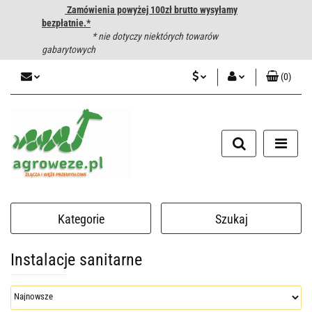
Zamówienia powyżej 100zł brutto wysyłamy
bezpłatnie.*
* nie dotyczy niektórych towarów
gabarytowych
(
0
)
PLN
Zaloguj się
CZK
Zarejestruj się
Dodaj zgłoszenie
EUR
HUF
Kategorie
Szukaj
Instalacje sanitarne