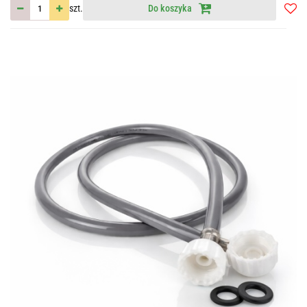
szt.
Do koszyka
Do
przec