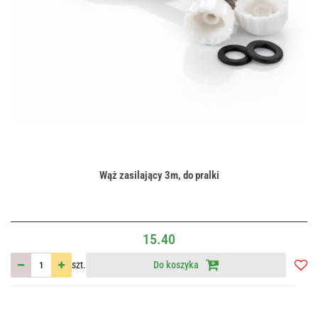
Wąż zasilający 3m, do pralki
15.40
szt.
Do koszyka
Do
przec