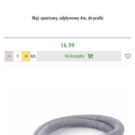
Wąż spustowy, odpływowy 4m, do pralki
16.99
szt.
Do koszyka
Do
przec