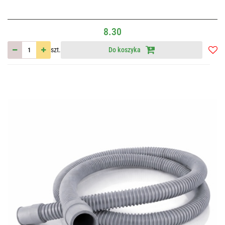
8.30
szt.
Do koszyka
Do
przec