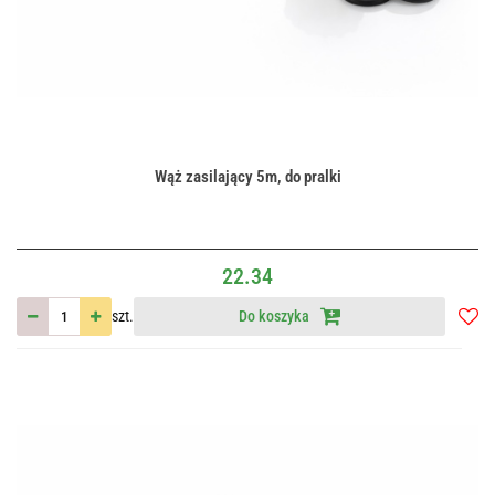
Wąż zasilający 5m, do pralki
22.34
szt.
Do koszyka
Do
przec