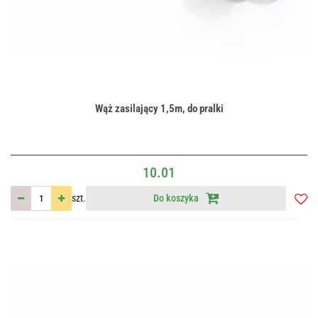
Wąż zasilający 1,5m, do pralki
10.01
szt.
Do koszyka
Do
przec