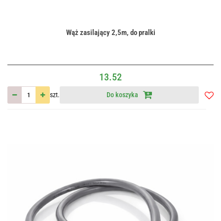
Wąż zasilający 2,5m, do pralki
13.52
szt.
Do koszyka
Do
przec