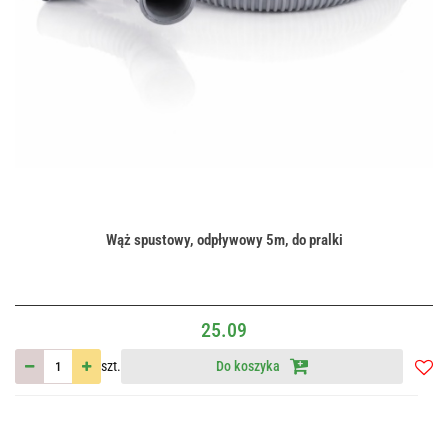
Wąż spustowy, odpływowy 5m, do pralki
25.09
szt.
Do koszyka
Do
przec