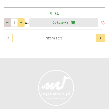
9.74
szt.
Do koszyka
Do
przec