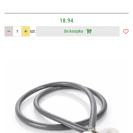
18.94
szt.
Do koszyka
Do
przec