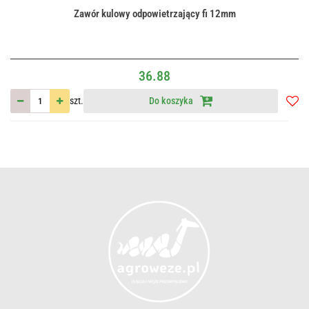
Zawór kulowy odpowietrzający fi 12mm
36.88
szt.
Do koszyka
Do
przec