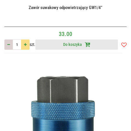
Zawór suwakowy odpowietrzający GW1/4"
33.00
szt.
Do koszyka
Do
przec