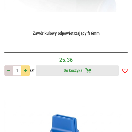
Zawór kulowy odpowietrzający fi 6mm
25.36
szt.
Do koszyka
Do
przec