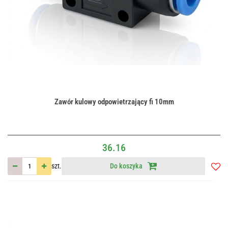
Zawór kulowy odpowietrzający fi 10mm
36.16
szt.
Do koszyka
Do
przec