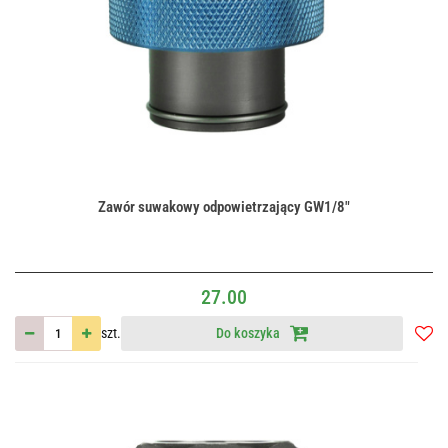
Zawór suwakowy odpowietrzający GW1/8"
27.00
szt.
Do koszyka
Do
przec