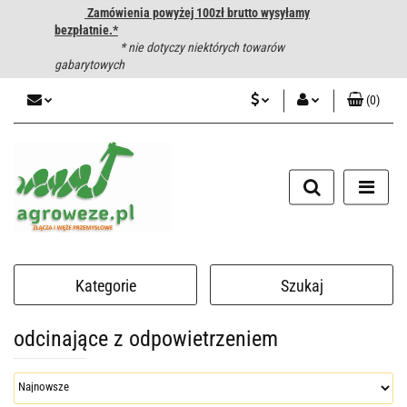
Zamówienia powyżej 100zł brutto wysyłamy
bezpłatnie.*
* nie dotyczy niektórych towarów
gabarytowych
(
0
)
PLN
Zaloguj się
CZK
Zarejestruj się
Dodaj zgłoszenie
EUR
HUF
Kategorie
Szukaj
odcinające z odpowietrzeniem