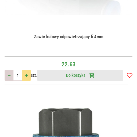
Zawór kulowy odpowietrzający fi 4mm
22.63
szt.
Do koszyka
Do
przec