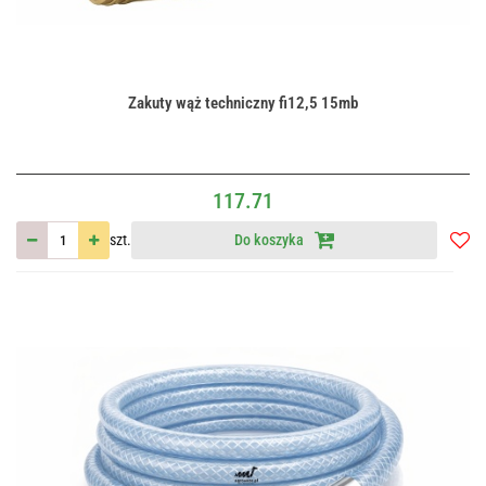
Zakuty wąż techniczny fi12,5 15mb
117.71
szt.
Do koszyka
Do
przec