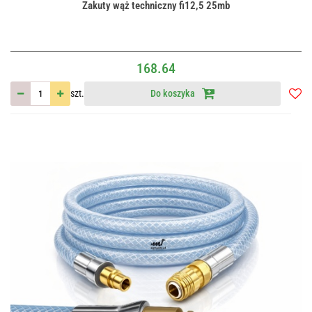
Zakuty wąż techniczny fi12,5 25mb
168.64
szt.
Do koszyka
Do
przec