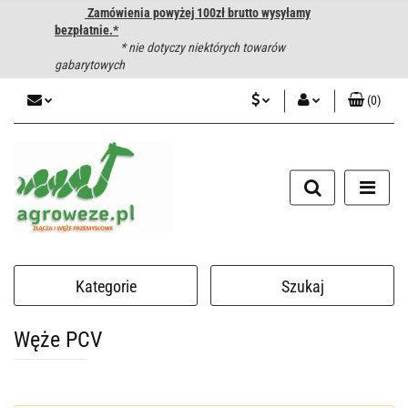
Zamówienia powyżej 100zł brutto wysyłamy
bezpłatnie.*
* nie dotyczy niektórych towarów
gabarytowych
(
0
)
PLN
Zaloguj się
CZK
Zarejestruj się
Dodaj zgłoszenie
EUR
HUF
Kategorie
Szukaj
Węże PCV