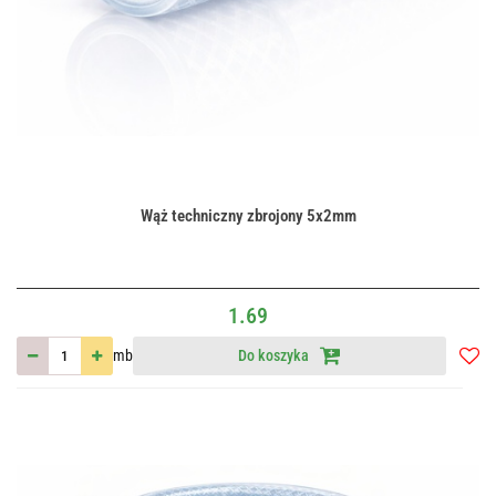
Wąż techniczny zbrojony 5x2mm
1.69
mb
Do koszyka
Do
przec