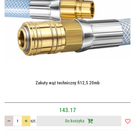
Zakuty wąż techniczny fi12,5 20mb
143.17
szt.
Do koszyka
Do
przec