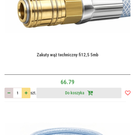
Zakuty wąż techniczny fi12,5 5mb
66.79
szt.
Do koszyka
Do
przec