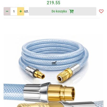
219.55
szt.
Do koszyka
Do
przec