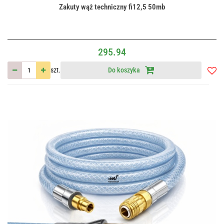
Zakuty wąż techniczny fi12,5 50mb
295.94
szt.
Do koszyka
Do
przec