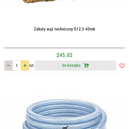
Zakuty wąż techniczny fi12,5 40mb
245.02
szt.
Do koszyka
Do
przec