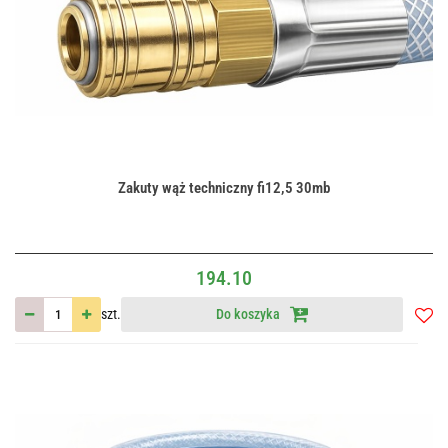
Zakuty wąż techniczny fi12,5 30mb
194.10
szt.
Do koszyka
Do
przec