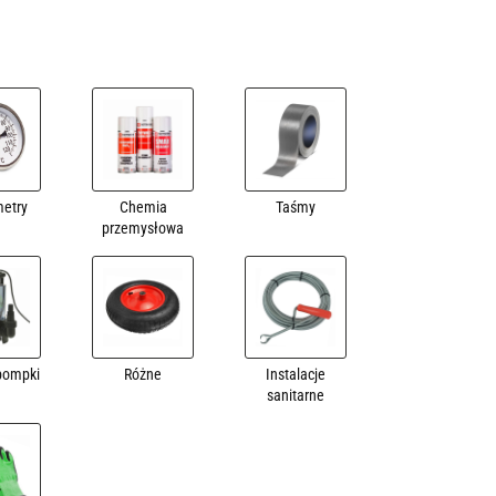
etry
Chemia
Taśmy
przemysłowa
pompki
Różne
Instalacje
sanitarne