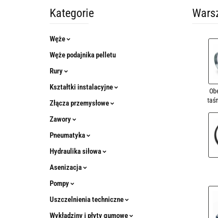
Kategorie
Warsz
Węże
Węże podajnika pelletu
Rury
Kształtki instalacyjne
Obe
taś
Złącza przemysłowe
Zawory
Pneumatyka
Hydraulika siłowa
Asenizacja
Pompy
Uszczelnienia techniczne
Wykładziny i płyty gumowe