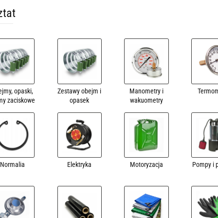
tat
jmy, opaski,
Zestawy obejm i
Manometry i
Termom
my zaciskowe
opasek
wakuometry
Normalia
Elektryka
Motoryzacja
Pompy i 