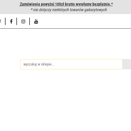
Zamówienia powyżej 100zł brutto wysyłamy bezpłatnie.*
wanie węży hydraulicznych
* nie dotyczy niektórych towarów gabarytowych
Hurtownia
Napisz do nas
Od
2
iedzy
Zakuwanie węży hydraulicznych
Hurtownia
Napisz 