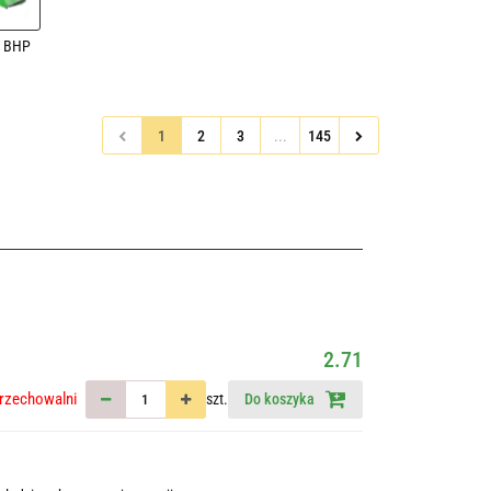
y BHP
1
2
3
...
145
2.71
rzechowalni
szt.
Do koszyka