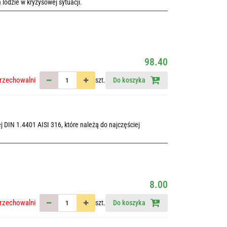
lodzie w kryzysowej sytuacji.
98.40
rzechowalni
szt.
Do koszyka
 DIN 1.4401 AISI 316, które należą do najczęściej
8.00
rzechowalni
szt.
Do koszyka