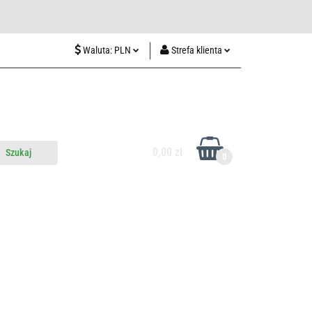
wiedź nas w Lublinie
Waluta:
PLN
Strefa klienta
PLN
Zaloguj się
CZK
Zarejestruj się
EUR
Dodaj zgłoszenie
HUF
0,00 zł
0
do nas
Odwiedź nas w Lublinie