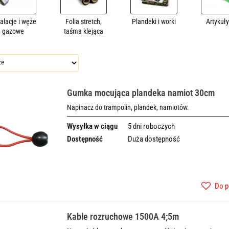
talacje i węże
Folia stretch,
Plandeki i worki
Artykuł
gazowe
taśma klejąca
Gumka mocująca plandeka namiot 30cm
Napinacz do trampolin, plandek, namiotów.
Wysyłka w ciągu
5 dni roboczych
Dostępność
Duża dostępność
Do p
Kable rozruchowe 1500A 4;5m