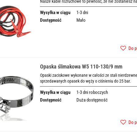
Nasze kable rozruchowe to pewność, że nie zostaniesz na 
Wysyłka w ciągu
1-3 dni
Dostępność
Mało
Do p
Opaska ślimakowa W5 110-130/9 mm
Opaski zaciskowe wykonane w całości ze stali nierdzewnej
sprzedawanych opasek do węży o ciśnieniu do 25 bar.
Wysyłka w ciągu
1-3 dni roboczych
Dostępność
Duża dostępność
Do p