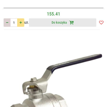
155.41
szt.
Do koszyka
Do
przec