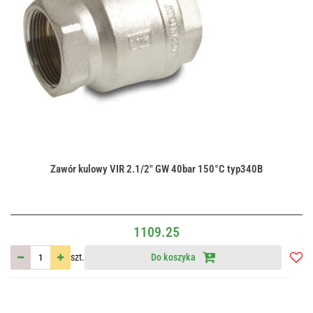
Zawór kulowy VIR 2.1/2" GW 40bar 150°C typ340B
1109.25
szt.
Do koszyka
Do
przec