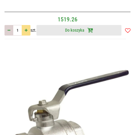
1519.26
szt.
Do koszyka
Do
przec