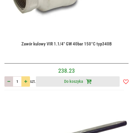
Zawór kulowy VIR 1.1/4" GW 40bar 150°C typ340B
238.23
szt.
Do koszyka
Do
przec