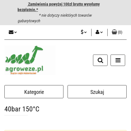
Zamówienia powyżej 100zł brutto wysyłamy
bezpłatnie.*
* nie dotyczy niektórych towarów
gabarytowych
(
0
)
PLN
Zaloguj się
CZK
Zarejestruj się
Dodaj zgłoszenie
EUR
HUF
Kategorie
Szukaj
40bar 150°C