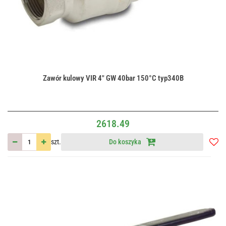
Zawór kulowy VIR 4" GW 40bar 150°C typ340B
2618.49
szt.
Do koszyka
Do
przec