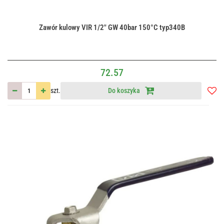
Zawór kulowy VIR 1/2" GW 40bar 150°C typ340B
72.57
szt.
Do koszyka
Do
przec