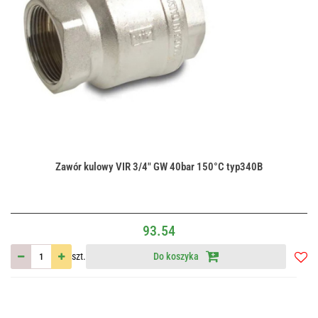
Zawór kulowy VIR 3/4" GW 40bar 150°C typ340B
93.54
szt.
Do koszyka
Do
przec