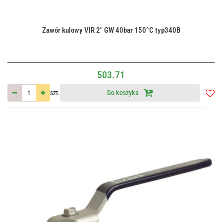
Zawór kulowy VIR 2" GW 40bar 150°C typ340B
503.71
szt.
Do koszyka
Do
przec