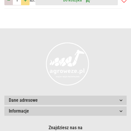
szt.
Do koszyka
Do
przec
Dane adresowe
Informacje
Znajdziesz nas na