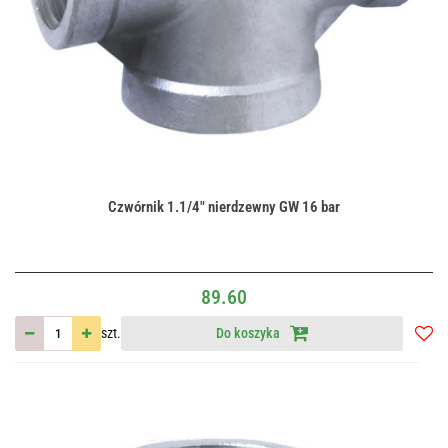
Czwórnik 1.1/4" nierdzewny GW 16 bar
89.60
szt.
Do koszyka
Do
przec