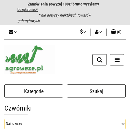
Zamówienia powyżej 100zł brutto wysyłamy
bezpłatnie.*
* nie dotyczy niektórych towarów
gabarytowych
(
0
)
PLN
Zaloguj się
CZK
Zarejestruj się
Dodaj zgłoszenie
EUR
HUF
Kategorie
Szukaj
Czwórniki