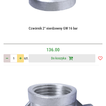
Czwórnik 2" nierdzewny GW 16 bar
136.00
szt.
Do koszyka
Do
przec