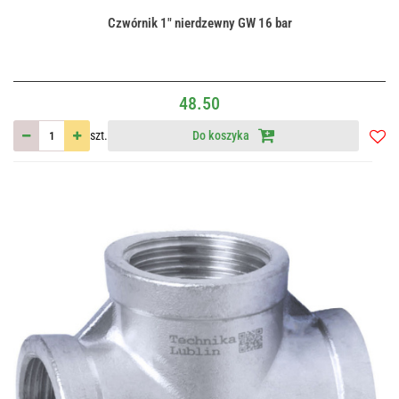
Czwórnik 1" nierdzewny GW 16 bar
48.50
szt.
Do koszyka
Do
przec