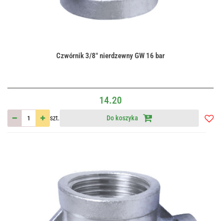
Czwórnik 3/8" nierdzewny GW 16 bar
14.20
szt.
Do koszyka
Do
przec