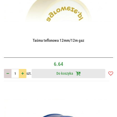
Taśma teflonowa 12mm/12m gaz
6.64
szt.
Do koszyka
Do
przec