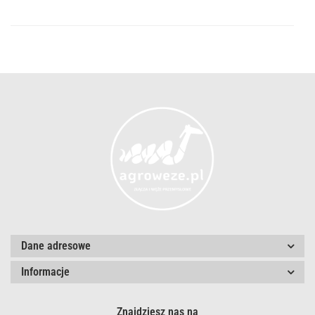
Do
przec
Dane adresowe
Informacje
Znajdziesz nas na