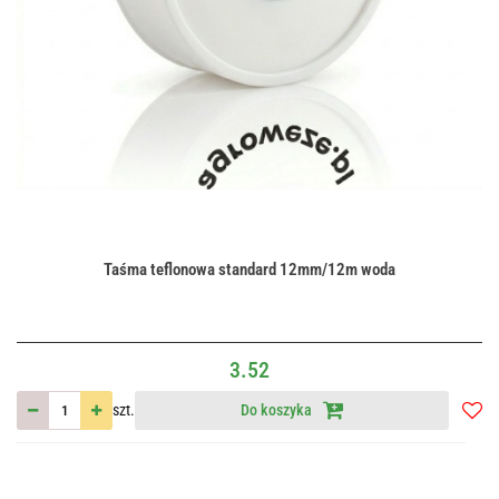
Taśma teflonowa standard 12mm/12m woda
3.52
szt.
Do koszyka
Do
przec