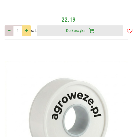
22.19
szt.
Do koszyka
Do
przec