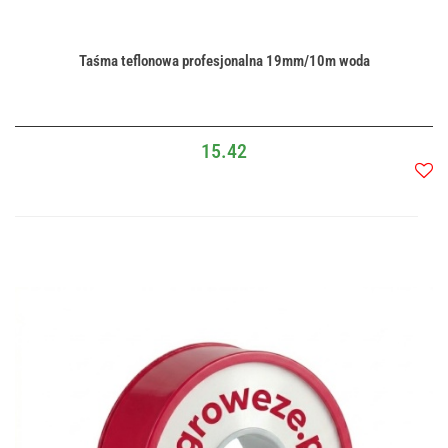
Taśma teflonowa profesjonalna 19mm/10m woda
15.42
Do
przec