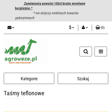
Zamówienia powyżej 100zł brutto wysyłamy
bezpłatnie.*
* nie dotyczy niektórych towarów
gabarytowych
(
0
)
PLN
Zaloguj się
CZK
Zarejestruj się
Dodaj zgłoszenie
EUR
HUF
Kategorie
Szukaj
Taśmy teflonowe