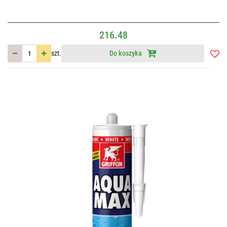
216.48
szt.
Do koszyka
Do
przec