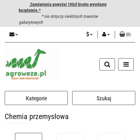
Zamówienia powyżej 100zł brutto wysyłamy
bezpłatnie.*
* nie dotyczy niektórych towarów
gabarytowych
(
0
)
PLN
Zaloguj się
CZK
Zarejestruj się
Dodaj zgłoszenie
EUR
HUF
Kategorie
Szukaj
Chemia przemysłowa