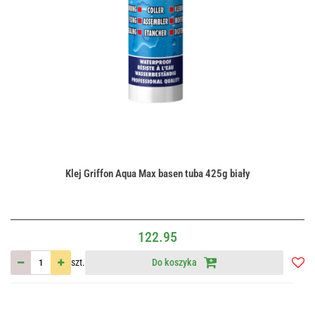
Klej Griffon Aqua Max basen tuba 425g biały
122.95
szt.
Do koszyka
Do
przec