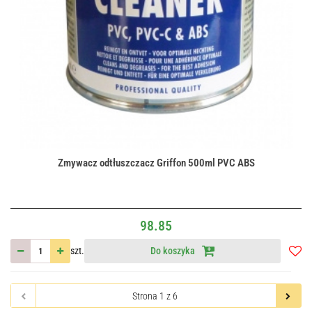
Zmywacz odtłuszczacz Griffon 500ml PVC ABS
98.85
szt.
Do koszyka
Do
przec