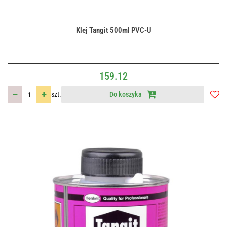
Klej Tangit 500ml PVC-U
159.12
szt.
Do koszyka
Do
przec