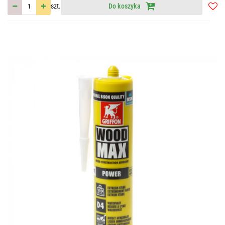
szt.
Do koszyka
Do
przec