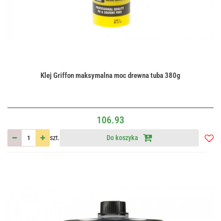
Klej Griffon maksymalna moc drewna tuba 380g
106.93
szt.
Do koszyka
Do
przec