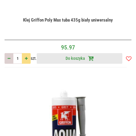
Klej Griffon Poly Max tuba 435g biały uniwersalny
95.97
szt.
Do koszyka
Do
przec