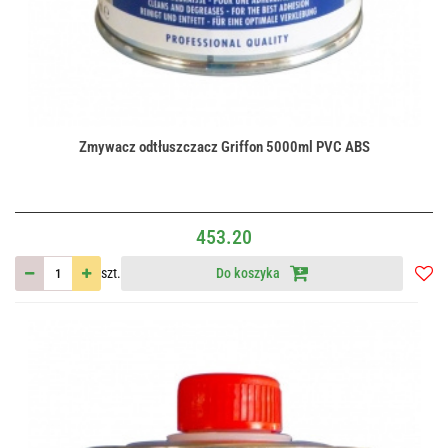
Zmywacz odtłuszczacz Griffon 5000ml PVC ABS
453.20
szt.
Do koszyka
Do
przec