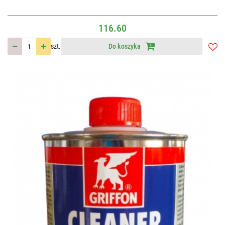
116.60
szt.
Do koszyka
Do
przec