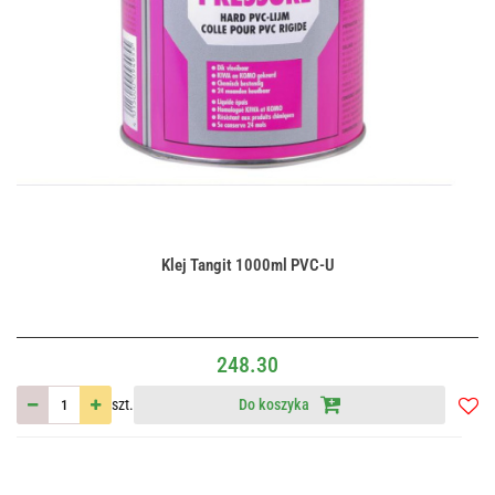
Klej Tangit 1000ml PVC-U
248.30
szt.
Do koszyka
Do
przec