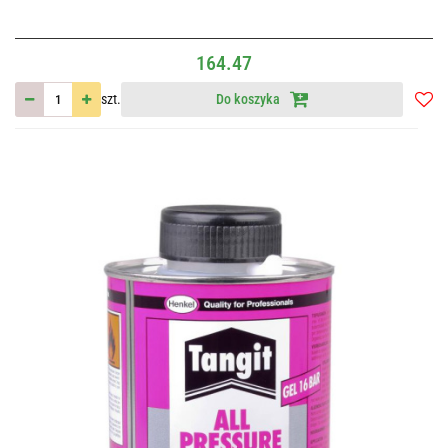
164.47
szt.
Do koszyka
Do
przec