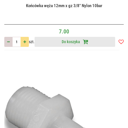
Końcówka węża 12mm x gz 3/8" Nylon 10bar
7.00
szt.
Do koszyka
Do
przec