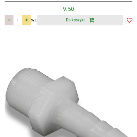
9.50
szt.
Do koszyka
Do
przec