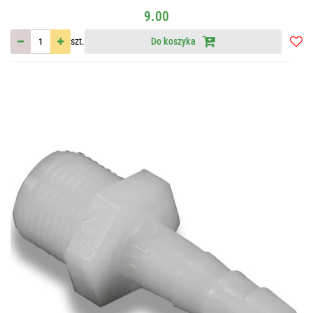
9.00
szt.
Do koszyka
Do
przec