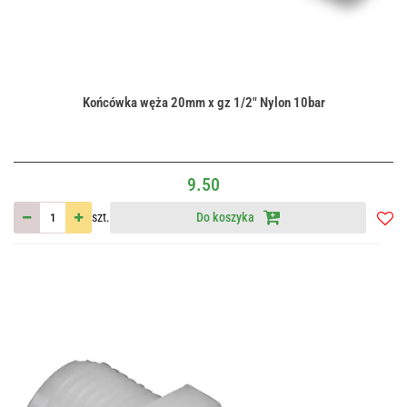
Końcówka węża 20mm x gz 1/2" Nylon 10bar
9.50
szt.
Do koszyka
Do
przec