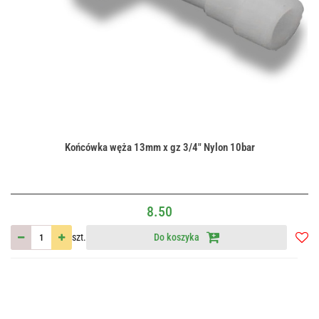
Końcówka węża 13mm x gz 3/4" Nylon 10bar
8.50
szt.
Do koszyka
Do
przec