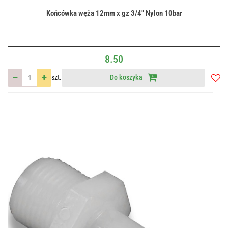
Końcówka węża 12mm x gz 3/4" Nylon 10bar
8.50
szt.
Do koszyka
Do
przec