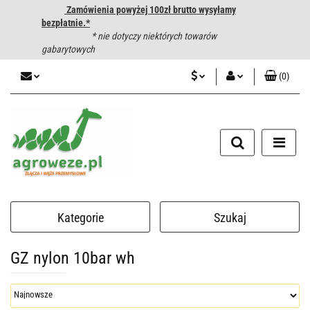
Zamówienia powyżej 100zł brutto wysyłamy
bezpłatnie.*
* nie dotyczy niektórych towarów
gabarytowych
(
0
)
PLN
Zaloguj się
CZK
Zarejestruj się
Dodaj zgłoszenie
EUR
HUF
Kategorie
Szukaj
GZ nylon 10bar wh