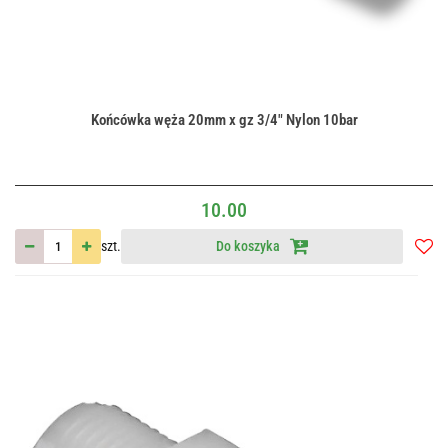
Końcówka węża 20mm x gz 3/4" Nylon 10bar
10.00
szt.
Do koszyka
Do
przec