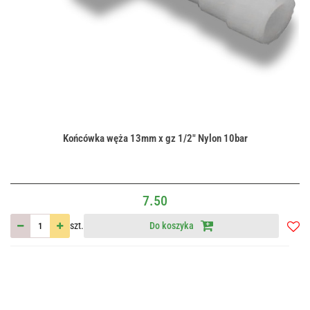
Końcówka węża 13mm x gz 1/2" Nylon 10bar
7.50
szt.
Do koszyka
Do
przec