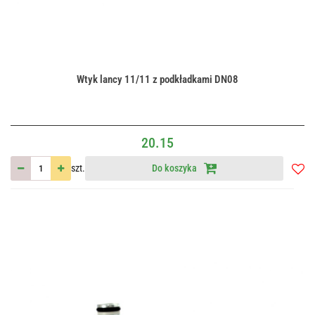
Wtyk lancy 11/11 z podkładkami DN08
20.15
szt.
Do koszyka
Do
przec