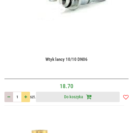
Wtyk lancy 10/10 DN06
18.70
szt.
Do koszyka
Do
przec