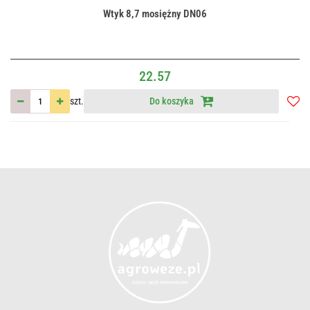
Wtyk 8,7 mosiężny DN06
22.57
szt.
Do koszyka
Do
przec