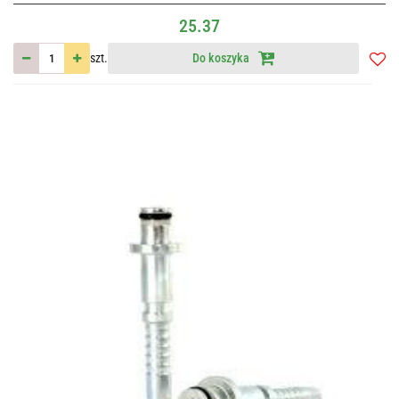
25.37
szt.
Do koszyka
Do
przec