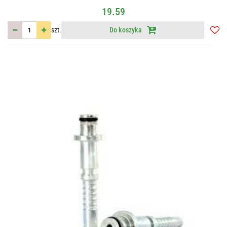
19.59
szt.
Do koszyka
Do
przec