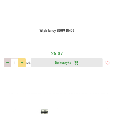
Wtyk lancy BD09 DN06
25.37
szt.
Do koszyka
Do
przec