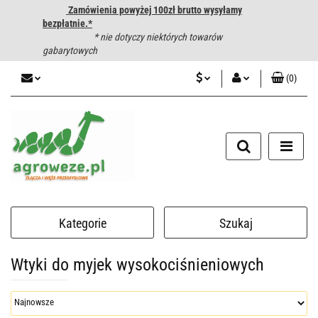
Zamówienia powyżej 100zł brutto wysyłamy
bezpłatnie.*
* nie dotyczy niektórych towarów
gabarytowych
(
0
)
PLN
Zaloguj się
CZK
Zarejestruj się
Dodaj zgłoszenie
EUR
HUF
Kategorie
Szukaj
Wtyki do myjek wysokociśnieniowych