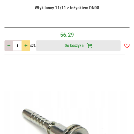
Wtyk lancy 11/11 z łożyskiem DN08
56.29
szt.
Do koszyka
Do
przec