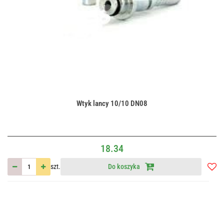
Wtyk lancy 10/10 DN08
18.34
szt.
Do koszyka
Do
przec