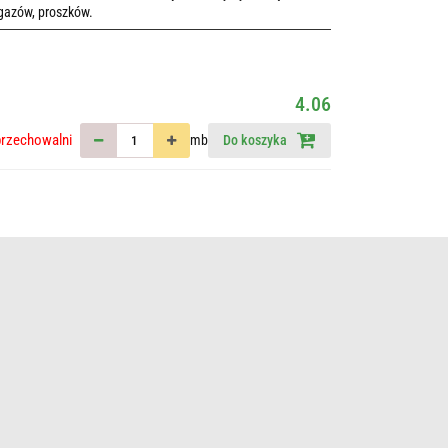
 gazów, proszków.
4.06
przechowalni
mb
Do koszyka