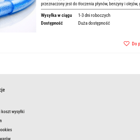
przeznaczony jest do tłoczenia płynów, benzyny i olejów,
Wysyłka w ciągu
1-3 dni roboczych
Dostępność
Duża dostępność
Do 
cje
 koszt wysyłki
n
cookies
owarów