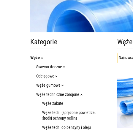
Kategorie
Węże 
Węże
Ssawno-tłoczne
Odciągowe
Węże gumowe
Węże techniczne zbrojone
Węże zakute
Węże tech. (sprężone powietrze,
środki ochrony roślin)
Węże tech. do benzyny i oleju