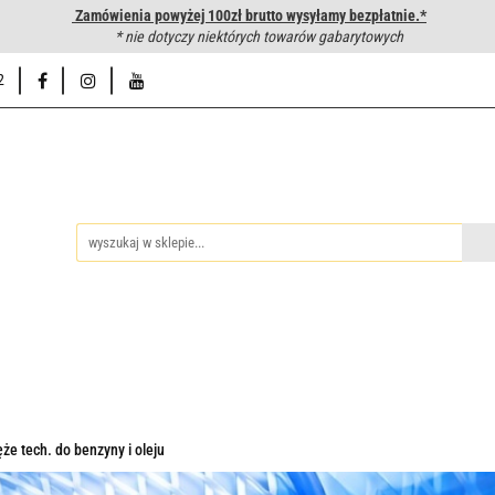
Zamówienia powyżej 100zł brutto wysyłamy bezpłatnie.*
wanie węży hydraulicznych
* nie dotyczy niektórych towarów gabarytowych
Hurtownia
Napisz do nas
Od
2
iedzy
Zakuwanie węży hydraulicznych
Hurtownia
Napisz 
że tech. do benzyny i oleju