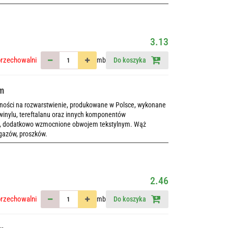
3.13
przechowalni
mb
Do koszyka
mm
rności na rozwarstwienie, produkowane w Polsce, wykonane
winylu, tereftalanu oraz innych komponentów
ch, dodatkowo wzmocnione obwojem tekstylnym. Wąż
 gazów, proszków.
2.46
przechowalni
mb
Do koszyka