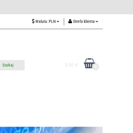
wiedź nas w Lublinie
Waluta:
PLN
Strefa klienta
PLN
Zaloguj się
CZK
Zarejestruj się
EUR
Dodaj zgłoszenie
HUF
0,00 zł
0
do nas
Odwiedź nas w Lublinie