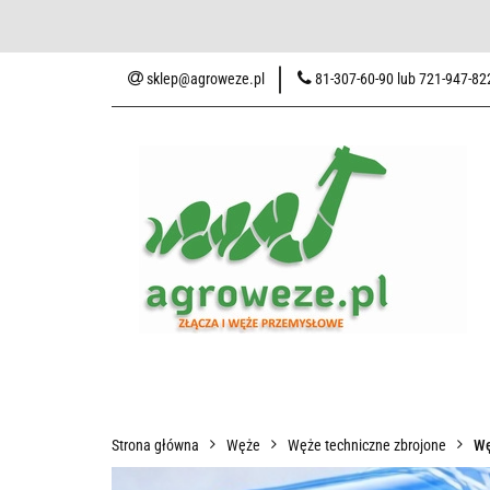
Baza wiedzy
Zaku
sklep@agroweze.pl
81-307-60-90 lub 721-947-82
Wszystkie kategorie
Baza w
Strona główna
Węże
Węże techniczne zbrojone
Wę