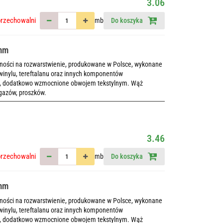
3.06
przechowalni
mb
Do koszyka
6mm
rności na rozwarstwienie, produkowane w Polsce, wykonane
winylu, tereftalanu oraz innych komponentów
ch, dodatkowo wzmocnione obwojem tekstylnym. Wąż
 gazów, proszków.
3.46
przechowalni
mb
Do koszyka
9mm
rności na rozwarstwienie, produkowane w Polsce, wykonane
winylu, tereftalanu oraz innych komponentów
ch, dodatkowo wzmocnione obwojem tekstylnym. Wąż