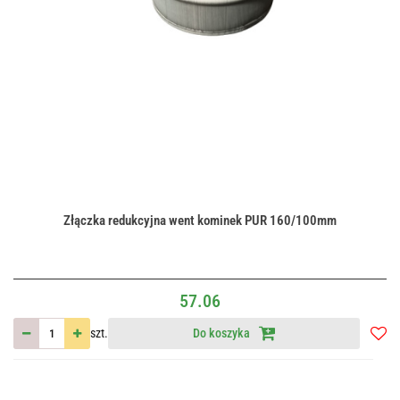
Złączka redukcyjna went kominek PUR 160/100mm
57.06
szt.
Do koszyka
Do
przec