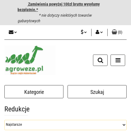
Zamówienia powyżej 100zł brutto wysyłamy
bezpłatnie.*
* nie dotyczy niektórych towarów
gabarytowych
(
0
)
PLN
Zaloguj się
CZK
Zarejestruj się
Dodaj zgłoszenie
EUR
HUF
Kategorie
Szukaj
Redukcje