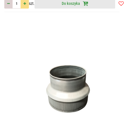
szt.
Do koszyka
Do
przec