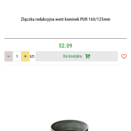
Złączka redukcyjna went kominek PUR 160/125mm
52.09
szt.
Do koszyka
Do
przec