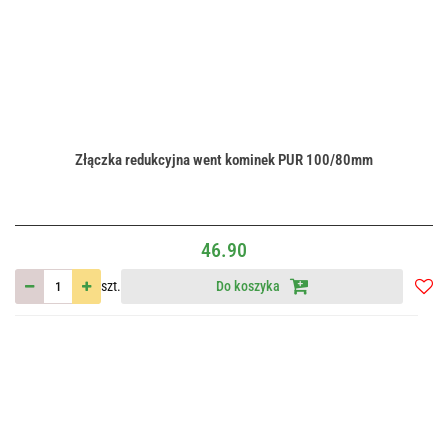
Złączka redukcyjna went kominek PUR 100/80mm
46.90
szt.
Do koszyka
Do
przec