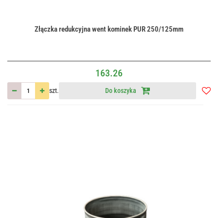
Złączka redukcyjna went kominek PUR 250/125mm
163.26
szt.
Do koszyka
Do
przec