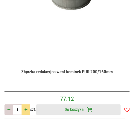
Złączka redukcyjna went kominek PUR 200/160mm
77.12
szt.
Do koszyka
Do
przec