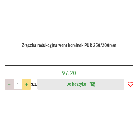
Złączka redukcyjna went kominek PUR 250/200mm
97.20
szt.
Do koszyka
Do
przec