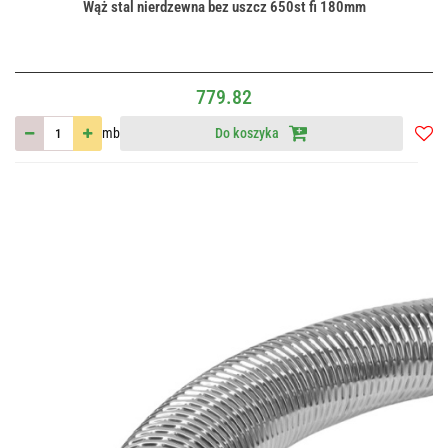
Wąż stal nierdzewna bez uszcz 650st fi 180mm
779.82
mb
Do koszyka
Do
przec