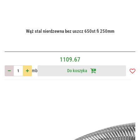
Wąż stal nierdzewna bez uszcz 650st fi 250mm
1109.67
mb
Do koszyka
Do
przec