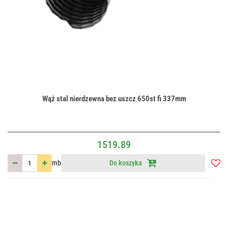
Wąż stal nierdzewna bez uszcz 650st fi 337mm
1519.89
mb
Do koszyka
Do
przec