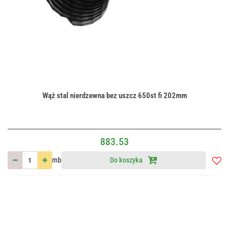
Wąż stal nierdzewna bez uszcz 650st fi 202mm
883.53
mb
Do koszyka
Do
przec