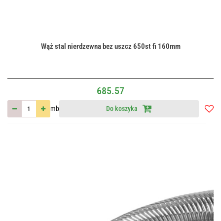
Wąż stal nierdzewna bez uszcz 650st fi 160mm
685.57
mb
Do koszyka
Do
przec