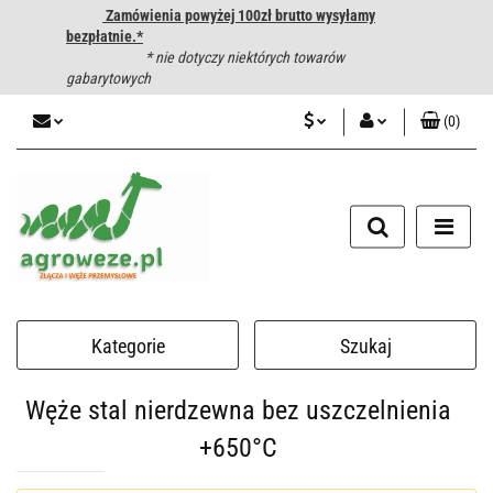
Zamówienia powyżej 100zł brutto wysyłamy
bezpłatnie.*
* nie dotyczy niektórych towarów
gabarytowych
(
0
)
PLN
Zaloguj się
CZK
Zarejestruj się
Dodaj zgłoszenie
EUR
HUF
Kategorie
Szukaj
Węże stal nierdzewna bez uszczelnienia
+650°C