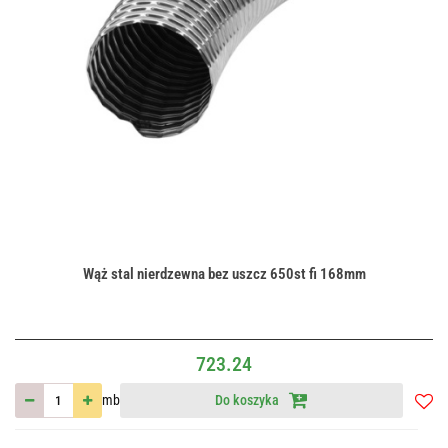
Wąż stal nierdzewna bez uszcz 650st fi 168mm
723.24
mb
Do koszyka
Do
przec