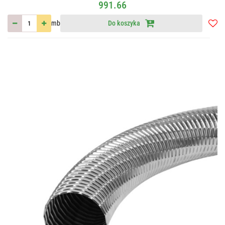
991.66
mb
Do koszyka
Do
przec