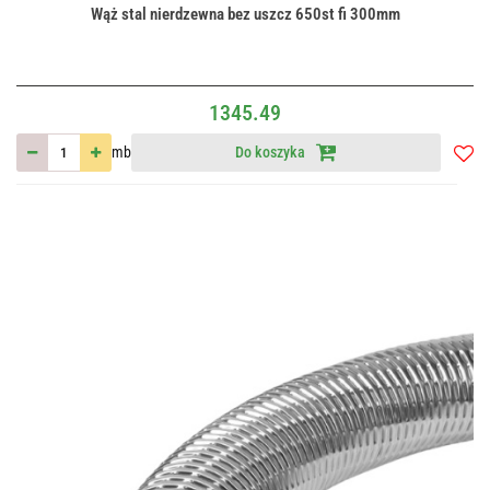
Wąż stal nierdzewna bez uszcz 650st fi 300mm
1345.49
mb
Do koszyka
Do
przec