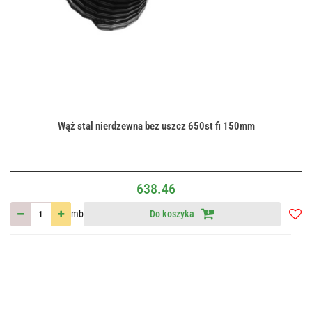
Wąż stal nierdzewna bez uszcz 650st fi 150mm
638.46
mb
Do koszyka
Do
przec