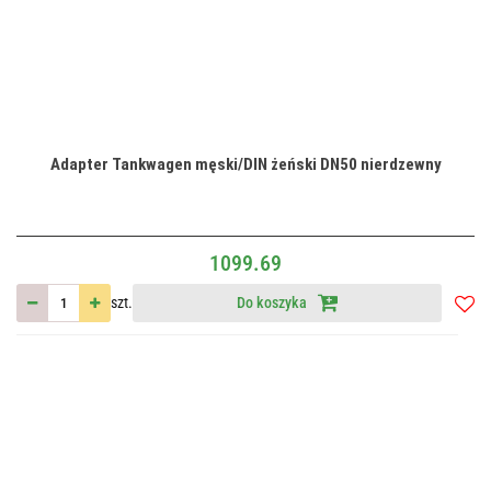
Adapter Tankwagen męski/DIN żeński DN50 nierdzewny
1099.69
szt.
Do koszyka
Do
przec