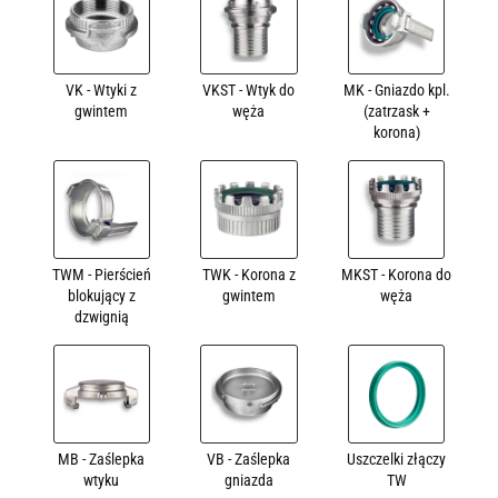
VK - Wtyki z
VKST - Wtyk do
MK - Gniazdo kpl.
gwintem
węża
(zatrzask +
korona)
TWM - Pierścień
TWK - Korona z
MKST - Korona do
blokujący z
gwintem
węża
dzwignią
MB - Zaślepka
VB - Zaślepka
Uszczelki złączy
wtyku
gniazda
TW