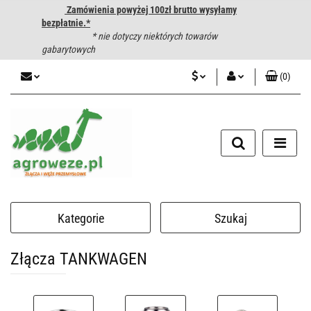
Zamówienia powyżej 100zł brutto wysyłamy
bezpłatnie.*
* nie dotyczy niektórych towarów
gabarytowych
(
0
)
PLN
Zaloguj się
CZK
Zarejestruj się
Dodaj zgłoszenie
EUR
HUF
Kategorie
Szukaj
Złącza TANKWAGEN