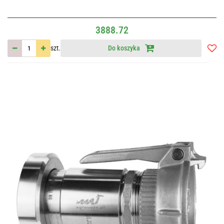
3888.72
szt.
Do koszyka
Do
przec