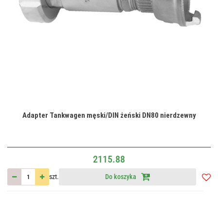
Adapter Tankwagen męski/DIN żeński DN80 nierdzewny
2115.88
szt.
Do koszyka
Do
przec