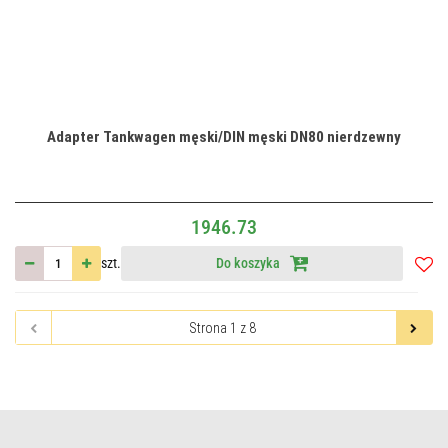
Adapter Tankwagen męski/DIN męski DN80 nierdzewny
1946.73
szt.
Do koszyka
Do
przec