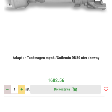
Adapter Tankwagen męski/Guilemin DN80 nierdzewny
1682.56
szt.
Do koszyka
Do
przec