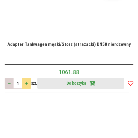
Adapter Tankwagen męski/Storz (strażacki) DN50 nierdzewny
1061.88
szt.
Do koszyka
Do
przec