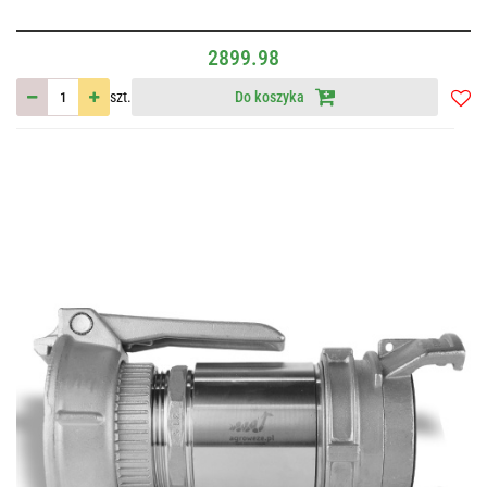
2899.98
szt.
Do koszyka
Do
przec