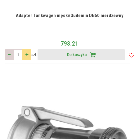
Adapter Tankwagen męski/Guilemin DN50 nierdzewny
793.21
szt.
Do koszyka
Do
przec