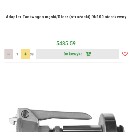
Adapter Tankwagen męski/Storz (strażacki) DN100 nierdzewny
5485.59
szt.
Do koszyka
Do
przec