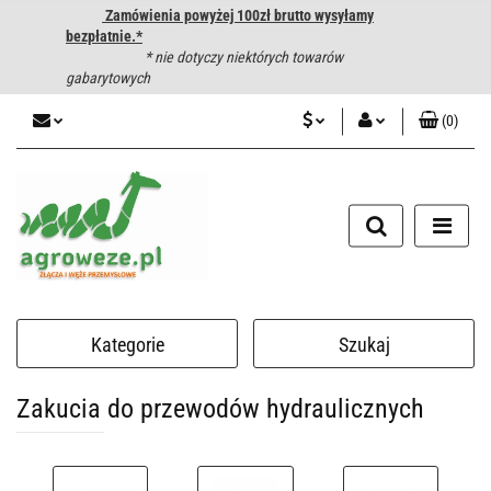
Zamówienia powyżej 100zł brutto wysyłamy
bezpłatnie.*
* nie dotyczy niektórych towarów
gabarytowych
(
0
)
PLN
Zaloguj się
CZK
Zarejestruj się
Dodaj zgłoszenie
EUR
HUF
Kategorie
Szukaj
Zakucia do przewodów hydraulicznych