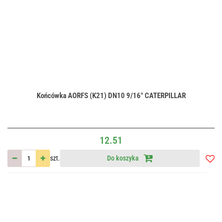
Końcówka AORFS (K21) DN10 9/16" CATERPILLAR
12.51
szt.
Do koszyka
Do
przec