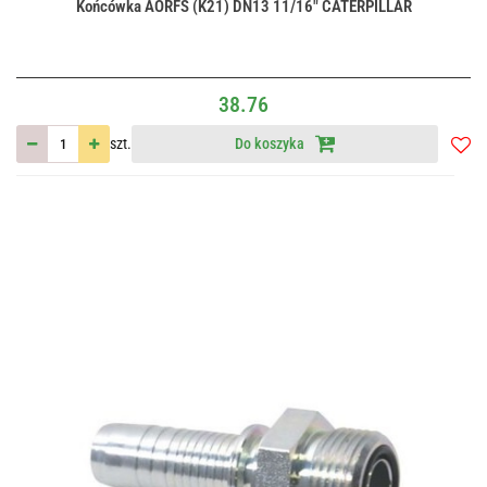
Końcówka AORFS (K21) DN13 11/16" CATERPILLAR
38.76
szt.
Do koszyka
Do
przec