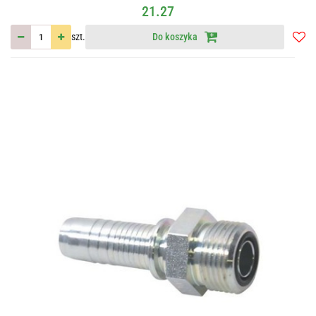
21.27
szt.
Do koszyka
Do
przec