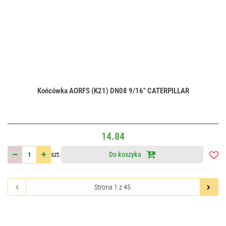
Końcówka AORFS (K21) DN08 9/16" CATERPILLAR
14.84
szt.
Do koszyka
Do
przec