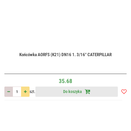
Końcówka AORFS (K21) DN16 1. 3/16" CATERPILLAR
35.68
szt.
Do koszyka
Do
przec