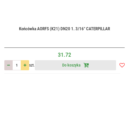
Końcówka AORFS (K21) DN20 1. 3/16" CATERPILLAR
31.72
szt.
Do koszyka
Do
przec