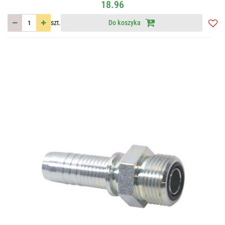
18.96
szt.
Do koszyka
Do
przec