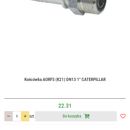
Końcówka AORFS (K21) DN13 1" CATERPILLAR
22.31
szt.
Do koszyka
Do
przec