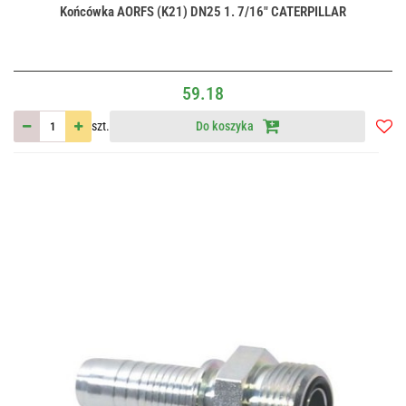
Końcówka AORFS (K21) DN25 1. 7/16" CATERPILLAR
59.18
szt.
Do koszyka
Do
przec