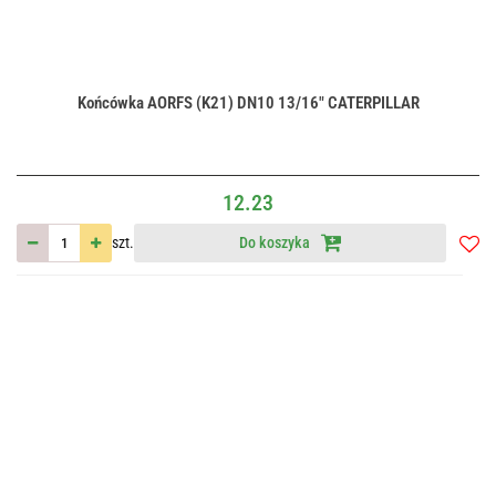
Końcówka AORFS (K21) DN10 13/16" CATERPILLAR
12.23
szt.
Do koszyka
Do
przec