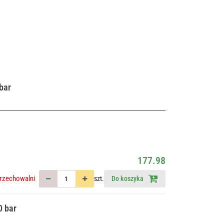
bar
177.98
rzechowalni
szt.
Do koszyka
0 bar