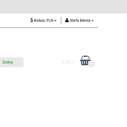
wiedź nas w Lublinie
Waluta:
PLN
Strefa klienta
PLN
Zaloguj się
CZK
Zarejestruj się
EUR
Dodaj zgłoszenie
HUF
0,00 zł
0
do nas
Odwiedź nas w Lublinie