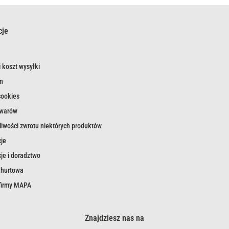
cje
 koszt wysyłki
n
cookies
owarów
iwości zwrotu niektórych produktów
je
je i doradztwo
 hurtowa
 firmy MAPA
Znajdziesz nas na