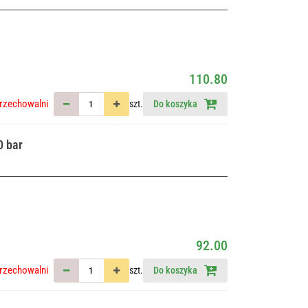
110.80
rzechowalni
szt.
Do koszyka
0 bar
92.00
rzechowalni
szt.
Do koszyka