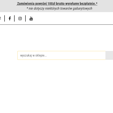
Zamówienia powyżej 100zł brutto wysyłamy bezpłatnie.*
wanie węży hydraulicznych
* nie dotyczy niektórych towarów gabarytowych
Hurtownia
Napisz do nas
Od
2
iedzy
Zakuwanie węży hydraulicznych
Hurtownia
Napisz 