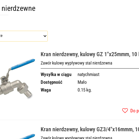
 nierdzewne
Kran nierdzewny, kulowy GZ 1"x25mmm, 10 
Zawór kulowy wypływowy stal nierdzewna
Wysyłka w ciągu
natychmiast
Dostępność
Mało
Waga
0.15 kg.
Do p
Kran nierdzewny, kulowy GZ3/4"x16mmm, 1
Zawór kulowy wypływowy stal nierdzewna