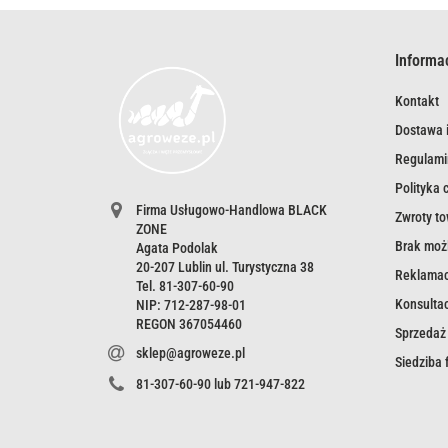
Informa
Kontakt
Dostawa i
Regulami
Polityka 
Firma Usługowo-Handlowa BLACK
Zwroty t
ZONE
Brak możl
Agata Podolak
20-207 Lublin ul. Turystyczna 38
Reklamac
Tel. 81-307-60-90
Konsultac
NIP: 712-287-98-01
REGON 367054460
Sprzedaż
sklep@agroweze.pl
Siedziba
81-307-60-90 lub 721-947-822