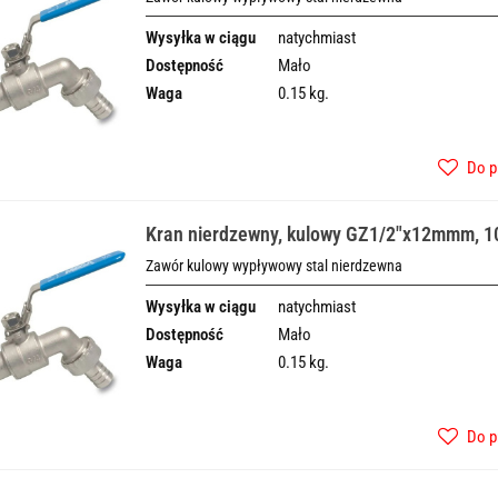
Wysyłka w ciągu
natychmiast
Dostępność
Mało
Waga
0.15 kg.
Do p
Kran nierdzewny, kulowy GZ1/2"x12mmm, 1
Zawór kulowy wypływowy stal nierdzewna
Wysyłka w ciągu
natychmiast
Dostępność
Mało
Waga
0.15 kg.
Do p