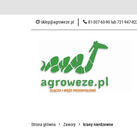
Baza wiedzy
Zaku
sklep@agroweze.pl
81-307-60-90 lub 721-947-82
Wszystkie kategorie
Baza w
Strona główna
Zawory
krany nierdzewne