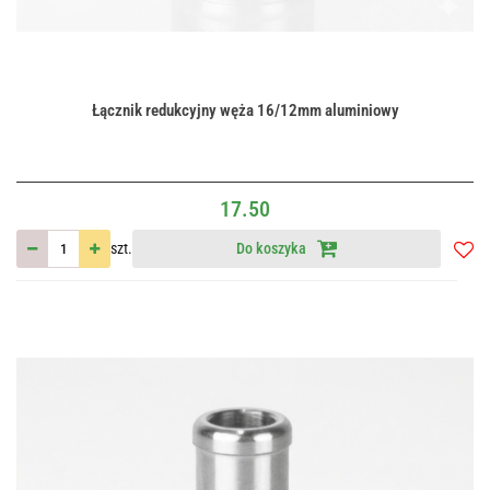
Łącznik redukcyjny węża 16/12mm aluminiowy
17.50
szt.
Do koszyka
Do
przec