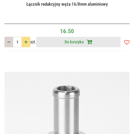
Łącznik redukcyjny węża 16/8mm aluminiowy
16.50
szt.
Do koszyka
Do
przec