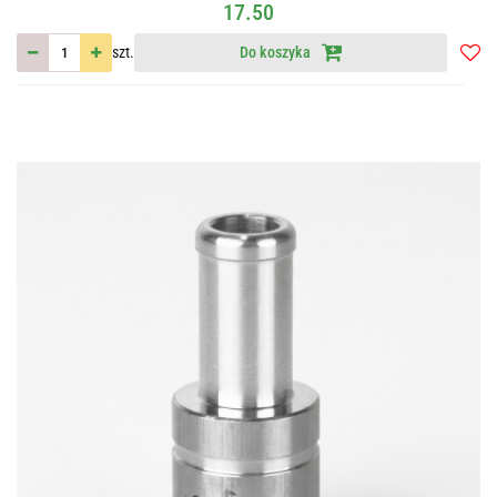
17.50
szt.
Do koszyka
Do
przec