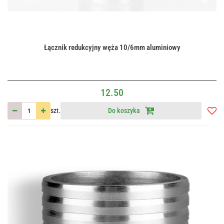
Łącznik redukcyjny węża 10/6mm aluminiowy
12.50
szt.
Do koszyka
Do
przec