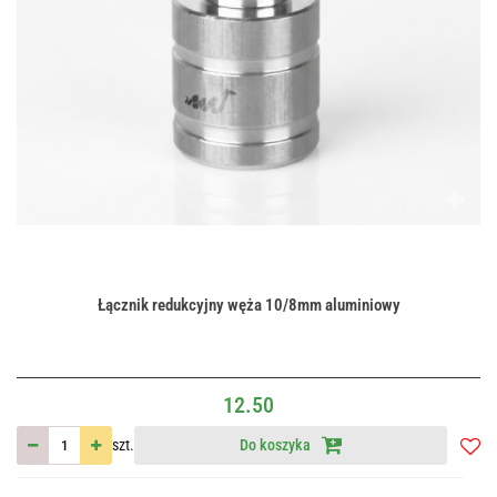
Łącznik redukcyjny węża 10/8mm aluminiowy
12.50
szt.
Do koszyka
Do
przec