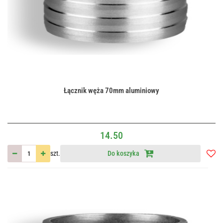
Łącznik węża 70mm aluminiowy
14.50
szt.
Do koszyka
Do
przec