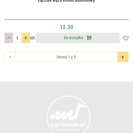
Łącznik węża 60mm aluminiowy
12.30
szt.
Do koszyka
Do
przec