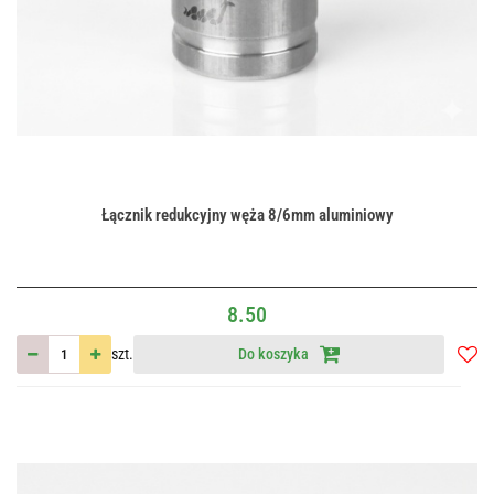
Łącznik redukcyjny węża 8/6mm aluminiowy
8.50
szt.
Do koszyka
Do
przec