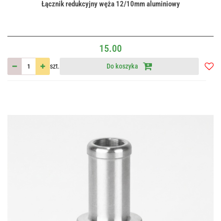
Łącznik redukcyjny węża 12/10mm aluminiowy
15.00
szt.
Do koszyka
Do
przec