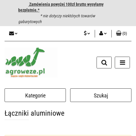
Zamówienia powyżej 100zł brutto wysyłamy
bezpłatnie.*
* nie dotyczy niektórych towarów
gabarytowych
(
0
)
PLN
Zaloguj się
CZK
Zarejestruj się
Dodaj zgłoszenie
EUR
HUF
Kategorie
Szukaj
Łączniki aluminiowe