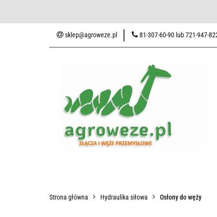
Baza wiedzy
Zaku
sklep@agroweze.pl
81-307-60-90 lub 721-947-82
Wszystkie kategorie
Baza w
Strona główna
Hydraulika siłowa
Osłony do węży