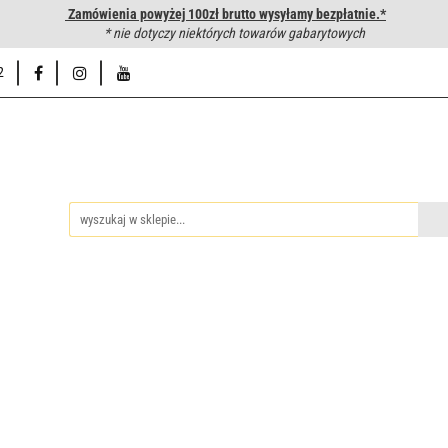
Zamówienia powyżej 100zł brutto wysyłamy bezpłatnie.*
wanie węży hydraulicznych
* nie dotyczy niektórych towarów gabarytowych
Hurtownia
Napisz do nas
Od
2
iedzy
Zakuwanie węży hydraulicznych
Hurtownia
Napisz 