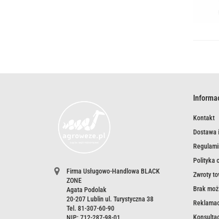
Informa
Kontakt
Dostawa i
Regulami
Polityka 
Firma Usługowo-Handlowa BLACK
Zwroty t
ZONE
Brak możl
Agata Podolak
20-207 Lublin ul. Turystyczna 38
Reklamac
Tel. 81-307-60-90
Konsultac
NIP: 712-287-98-01