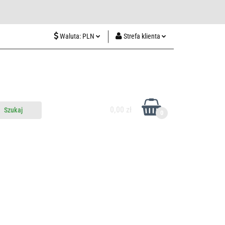
wiedź nas w Lublinie
Waluta:
PLN
Strefa klienta
PLN
Zaloguj się
CZK
Zarejestruj się
EUR
Dodaj zgłoszenie
HUF
0,00 zł
0
do nas
Odwiedź nas w Lublinie