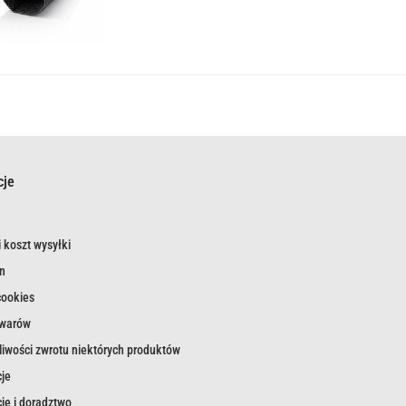
cje
 koszt wysyłki
n
cookies
owarów
iwości zwrotu niektórych produktów
je
je i doradztwo