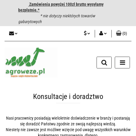
Zamówienia powyżej 100zł brutto wysyłamy
bezpłatnie.*
* nie dotyczy niektórych towarów
gabarytowych
(
0
)
PLN
Zaloguj się
CZK
Zarejestruj się
Dodaj zgłoszenie
EUR
HUF
Konsultacje i doradztwo
Nasi pracownicy posiadają wieloletnie doświadczenie w branży i postarają
się doradzić Państwu zgodnie ze swoją najlepszą wiedzą.
Niestety nie zawsze jest możliwe wzięcie pod uwagę wszystkich warunków
konkretnego zastosowania, dlatego