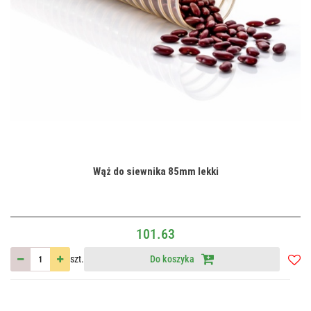
Wąż do siewnika 85mm lekki
101.63
szt.
Do koszyka
Do
przec