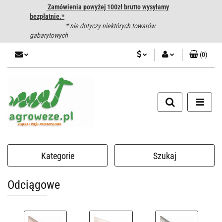
Zamówienia powyżej 100zł brutto wysyłamy
bezpłatnie.*
* nie dotyczy niektórych towarów
gabarytowych
(
0
)
PLN
Zaloguj się
CZK
Zarejestruj się
Dodaj zgłoszenie
EUR
HUF
Kategorie
Szukaj
Odciągowe