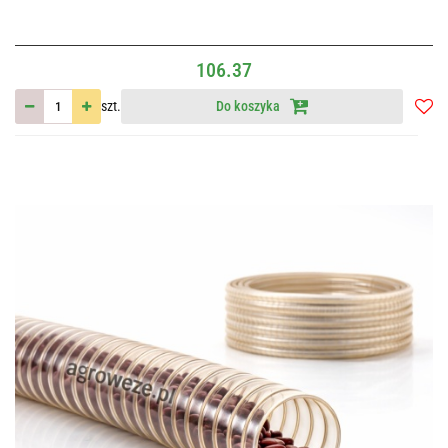
106.37
szt.
Do koszyka
Do
przec