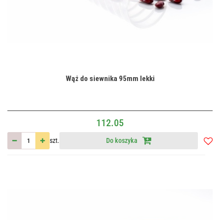
Wąż do siewnika 95mm lekki
112.05
szt.
Do koszyka
Do
przec