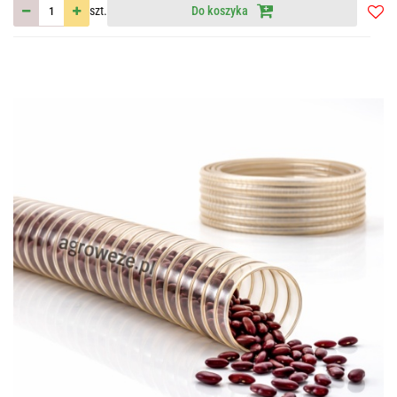
szt.
Do koszyka
Do
przec