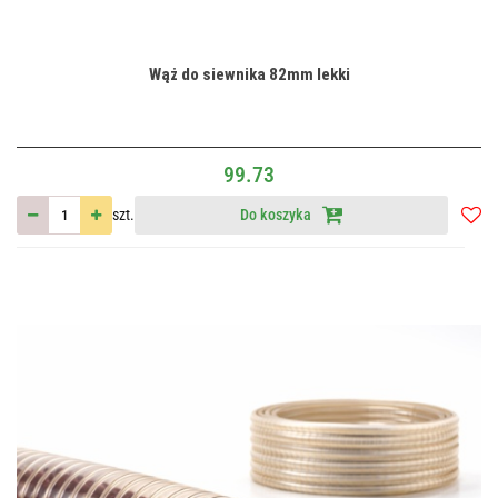
Wąż do siewnika 82mm lekki
99.73
szt.
Do koszyka
Do
przec