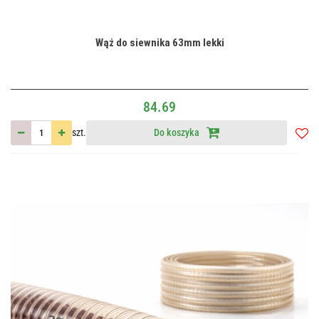
Wąż do siewnika 63mm lekki
84.69
szt.
Do koszyka
Do
przec