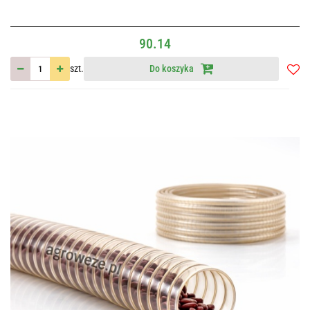
90.14
szt.
Do koszyka
Do
przec