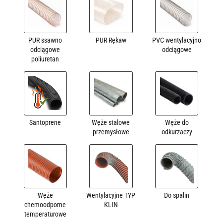
PUR ssawno
PUR Rękaw
PVC wentylacyjno
odciągowe
odciągowe
poliuretan
Santoprene
Węże stalowe
Węże do
przemysłowe
odkurzaczy
Węże
Wentylacyjne TYP
Do spalin
chemoodporne
KLIN
temperaturowe