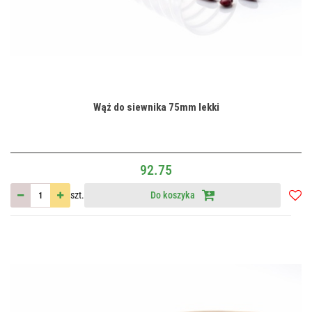
Wąż do siewnika 75mm lekki
92.75
szt.
Do koszyka
Do
przec