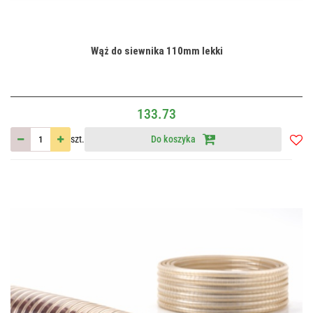
Wąż do siewnika 110mm lekki
133.73
szt.
Do koszyka
Do
przec