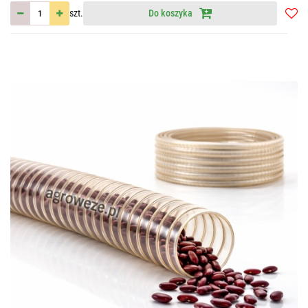
szt.
Do koszyka
Do
przec