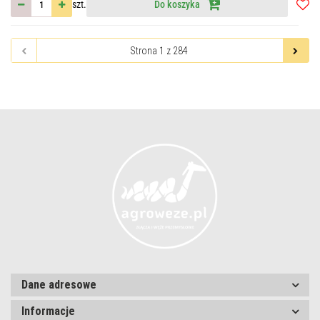
szt.
Do koszyka
Do
przec
Dane adresowe
Informacje