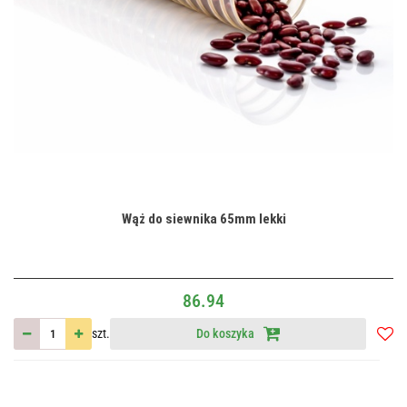
Wąż do siewnika 65mm lekki
86.94
szt.
Do koszyka
Do
przec