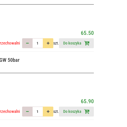
65.50
rzechowalni
szt.
Do koszyka
 GW 50bar
65.90
rzechowalni
szt.
Do koszyka