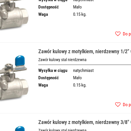
Dostępność
Mało
Waga
0.15 kg.
Do p
Zawór kulowy z motylkiem, nierdzewny 1/2"
Zawór kulowy stal nierdzewna
Wysyłka w ciągu
natychmiast
Dostępność
Mało
Waga
0.15 kg.
Do p
Zawór kulowy z motylkiem, nierdzewny 3/8"
Zawór kulowy stal nierdzewna