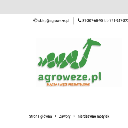
Baza wiedzy
Zaku
sklep@agroweze.pl
81-307-60-90 lub 721-947-82
Wszystkie kategorie
Baza w
Strona główna
Zawory
nierdzewne motylek