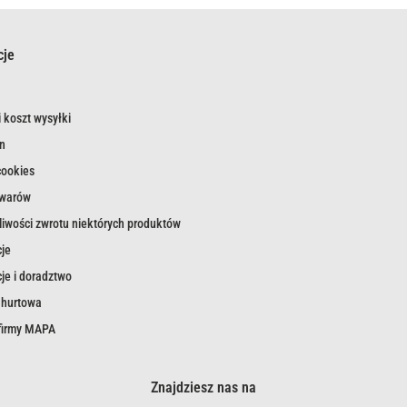
cje
 koszt wysyłki
n
cookies
owarów
iwości zwrotu niektórych produktów
je
je i doradztwo
 hurtowa
 firmy MAPA
Znajdziesz nas na