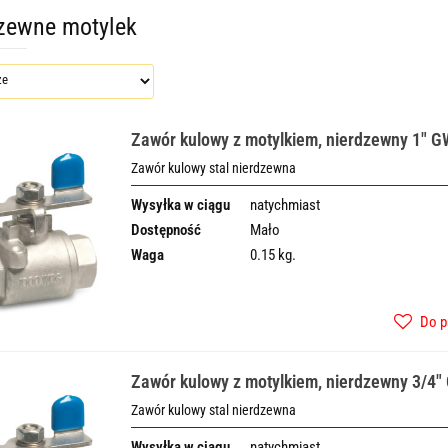
zewne motylek
Zawór kulowy z motylkiem, nierdzewny 1" G
Zawór kulowy stal nierdzewna
Wysyłka w ciągu
natychmiast
Dostępność
Mało
Waga
0.15 kg.
Do p
Zawór kulowy z motylkiem, nierdzewny 3/4"
Zawór kulowy stal nierdzewna
Wysyłka w ciągu
natychmiast