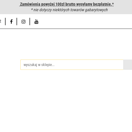
Zamówienia powyżej 100zł brutto wysyłamy bezpłatnie.*
wanie węży hydraulicznych
* nie dotyczy niektórych towarów gabarytowych
Hurtownia
Napisz do nas
Od
2
iedzy
Zakuwanie węży hydraulicznych
Hurtownia
Napisz 