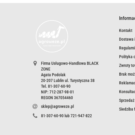
Informa
Kontakt
Dostawa i
Regulami
Polityka 
Firma Usługowo-Handlowa BLACK
Zwroty t
ZONE
Brak możl
Agata Podolak
20-207 Lublin ul. Turystyczna 38
Reklamac
Tel. 81-307-60-90
Konsultac
NIP: 712-287-98-01
REGON 367054460
Sprzedaż
sklep@agroweze.pl
Siedziba
81-307-60-90 lub 721-947-822