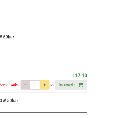
W 50bar
117.10
rzechowalni
szt.
Do koszyka
 GW 50bar