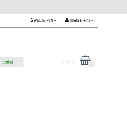
wiedź nas w Lublinie
Waluta:
PLN
Strefa klienta
PLN
Zaloguj się
CZK
Zarejestruj się
EUR
Dodaj zgłoszenie
HUF
0,00 zł
0
do nas
Odwiedź nas w Lublinie