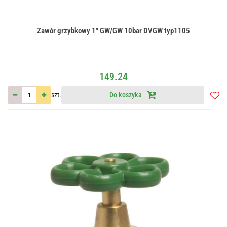
Zawór grzybkowy 1" GW/GW 10bar DVGW typ1105
149.24
szt.
Do koszyka
Do
przec