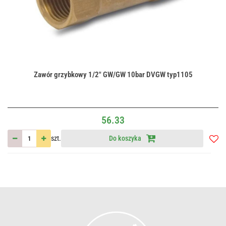
Zawór grzybkowy 1/2" GW/GW 10bar DVGW typ1105
56.33
szt.
Do koszyka
Do
przec