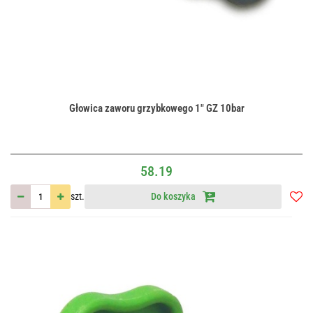
Głowica zaworu grzybkowego 1" GZ 10bar
58.19
szt.
Do koszyka
Do
przec