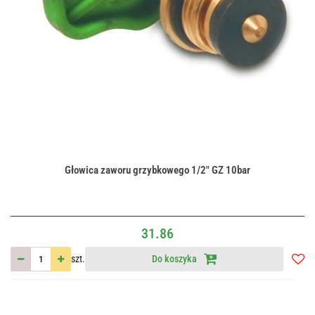
Głowica zaworu grzybkowego 1/2" GZ 10bar
31.86
szt.
Do koszyka
Do
przec