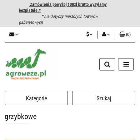
Zamówienia powyżej 100zł brutto wysyłamy
bezpłatnie.*
* nie dotyczy niektórych towarów
gabarytowych
(
0
)
PLN
Zaloguj się
CZK
Zarejestruj się
Dodaj zgłoszenie
EUR
HUF
Kategorie
Szukaj
grzybkowe