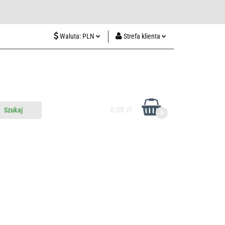
wiedź nas w Lublinie
Waluta:
PLN
Strefa klienta
PLN
Zaloguj się
CZK
Zarejestruj się
EUR
Dodaj zgłoszenie
HUF
0,00 zł
0
do nas
Odwiedź nas w Lublinie