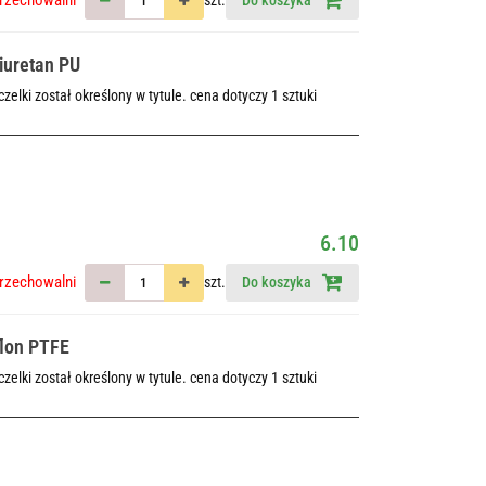
iuretan PU
elki został określony w tytule. cena dotyczy 1 sztuki
6.10
rzechowalni
szt.
Do koszyka
flon PTFE
elki został określony w tytule. cena dotyczy 1 sztuki