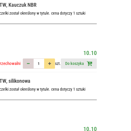
a TW, Kauczuk NBR
elki został określony w tytule. cena dotyczy 1 sztuki
10.10
rzechowalni
szt.
Do koszyka
TW, silikonowa
elki został określony w tytule. cena dotyczy 1 sztuki
10.10