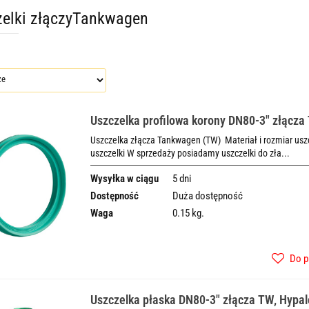
zelki złączyTankwagen
Uszczelka profilowa korony DN80-3" złącza
Uszczelka złącza Tankwagen (TW) Materiał i rozmiar uszcz
uszczelki W sprzedaży posiadamy uszczelki do zła...
Wysyłka w ciągu
5 dni
Dostępność
Duża dostępność
Waga
0.15 kg.
Do p
Uszczelka płaska DN80-3" złącza TW, Hypa