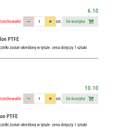
6.10
rzechowalni
szt.
Do koszyka
flon PTFE
elki został określony w tytule. cena dotyczy 1 sztuki
10.10
rzechowalni
szt.
Do koszyka
lon PTFE
elki został określony w tytule. cena dotyczy 1 sztuki