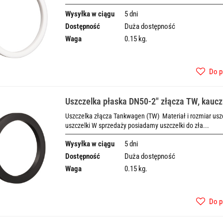
Wysyłka w ciągu
5 dni
Dostępność
Duża dostępność
Waga
0.15 kg.
Do p
Uszczelka płaska DN50-2" złącza TW, kauc
Uszczelka złącza Tankwagen (TW) Materiał i rozmiar uszcz
uszczelki W sprzedaży posiadamy uszczelki do zła...
Wysyłka w ciągu
5 dni
Dostępność
Duża dostępność
Waga
0.15 kg.
Do p