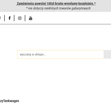
Zamówienia powyżej 100zł brutto wysyłamy bezpłatnie.*
wanie węży hydraulicznych
* nie dotyczy niektórych towarów gabarytowych
Hurtownia
Napisz do nas
Od
2
iedzy
Zakuwanie węży hydraulicznych
Hurtownia
Napisz 
ączyTankwagen