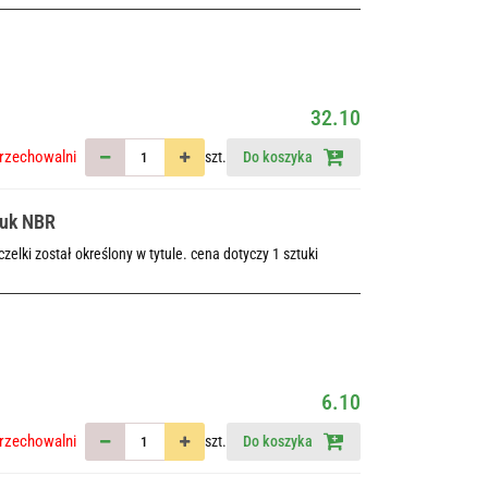
32.10
rzechowalni
szt.
Do koszyka
zuk NBR
elki został określony w tytule. cena dotyczy 1 sztuki
6.10
rzechowalni
szt.
Do koszyka