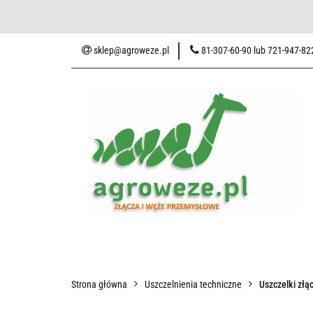
Baza wiedzy
Zaku
sklep@agroweze.pl
81-307-60-90 lub 721-947-82
Wszystkie kategorie
Baza w
Strona główna
Uszczelnienia techniczne
Uszczelki zł