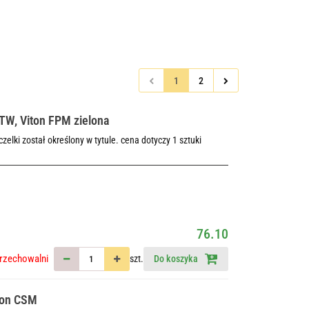
1
2
 TW, Viton FPM zielona
elki został określony w tytule. cena dotyczy 1 sztuki
76.10
rzechowalni
szt.
Do koszyka
lon CSM