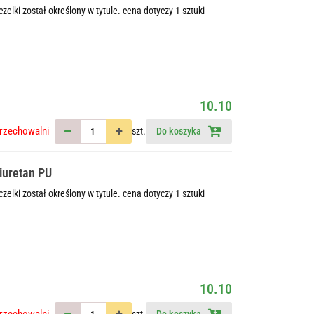
elki został określony w tytule. cena dotyczy 1 sztuki
10.10
rzechowalni
szt.
Do koszyka
iuretan PU
elki został określony w tytule. cena dotyczy 1 sztuki
10.10
rzechowalni
szt.
Do koszyka