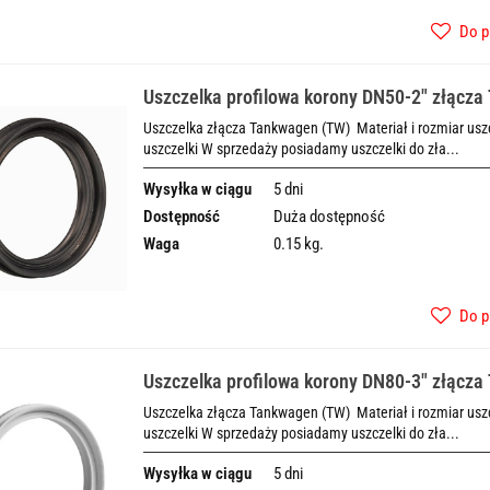
Do p
Uszczelka profilowa korony DN50-2" złącz
Uszczelka złącza Tankwagen (TW) Materiał i rozmiar uszcz
uszczelki W sprzedaży posiadamy uszczelki do zła...
Wysyłka w ciągu
5 dni
Dostępność
Duża dostępność
Waga
0.15 kg.
Do p
Uszczelka profilowa korony DN80-3" złącza 
Uszczelka złącza Tankwagen (TW) Materiał i rozmiar uszcz
uszczelki W sprzedaży posiadamy uszczelki do zła...
Wysyłka w ciągu
5 dni