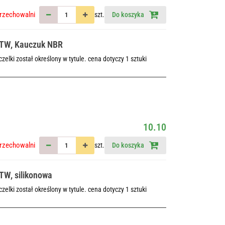
rzechowalni
szt.
Do koszyka
a TW, Kauczuk NBR
elki został określony w tytule. cena dotyczy 1 sztuki
10.10
rzechowalni
szt.
Do koszyka
TW, silikonowa
elki został określony w tytule. cena dotyczy 1 sztuki