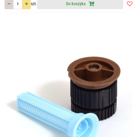
szt.
Do koszyka
Do
przec