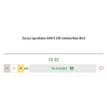
Dysza ogrodowa VAN 8 GW zielona Rain Bird
10.52
szt.
Do koszyka
Do
przec