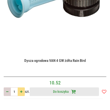
Dysza ogrodowa VAN 4 GW żółta Rain Bird
10.52
szt.
Do koszyka
Do
przec