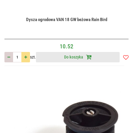
Dysza ogrodowa VAN 18 GW beżowa Rain Bird
10.52
szt.
Do koszyka
Do
przec