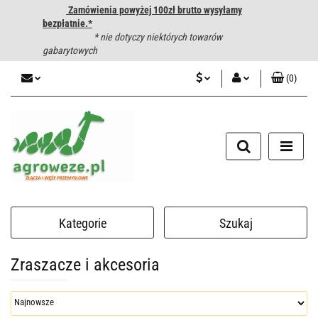
Zamówienia powyżej 100zł brutto wysyłamy
bezpłatnie.*
* nie dotyczy niektórych towarów
gabarytowych
(
0
)
PLN
Zaloguj się
CZK
Zarejestruj się
Dodaj zgłoszenie
EUR
HUF
Kategorie
Szukaj
Zraszacze i akcesoria