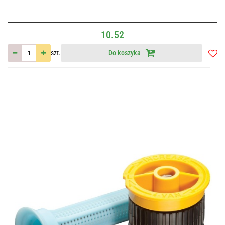
10.52
szt.
Do koszyka
Do
przec