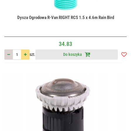
Dysza Ogrodowa R-Van RIGHT RCS 1.5 x 4.6m Rain Bird
34.83
szt.
Do koszyka
Do
przec