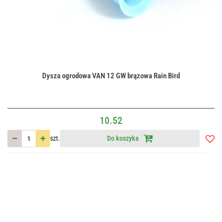
Dysza ogrodowa VAN 12 GW brązowa Rain Bird
10.52
szt.
Do koszyka
Do
przec