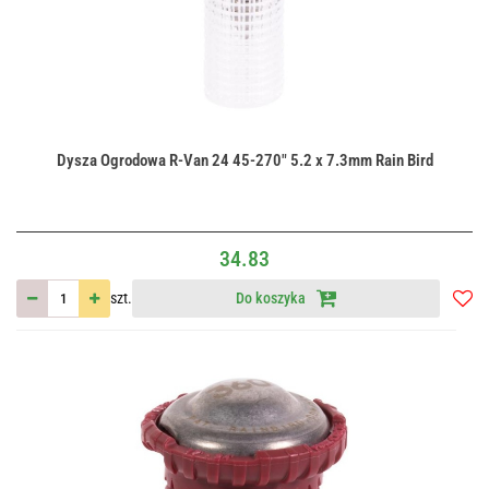
Dysza Ogrodowa R-Van 24 45-270" 5.2 x 7.3mm Rain Bird
34.83
szt.
Do koszyka
Do
przec