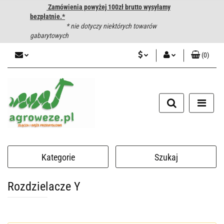
Zamówienia powyżej 100zł brutto wysyłamy
bezpłatnie.*
* nie dotyczy niektórych towarów
gabarytowych
(
0
)
PLN
Zaloguj się
CZK
Zarejestruj się
Dodaj zgłoszenie
EUR
HUF
Kategorie
Szukaj
Rozdzielacze Y