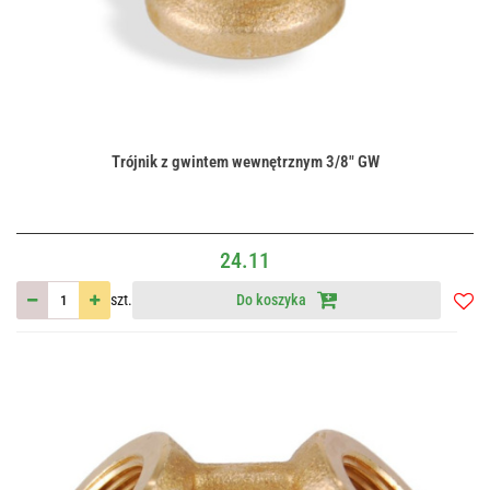
Trójnik z gwintem wewnętrznym 3/8" GW
24.11
szt.
Do koszyka
Do
przec