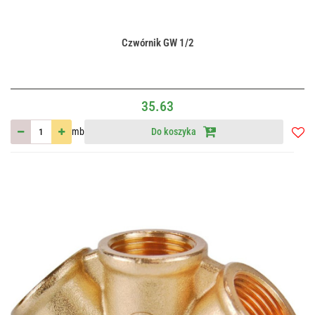
Czwórnik GW 1/2
35.63
mb
Do koszyka
Do
przec