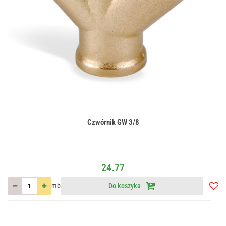
Czwórnik GW 3/8
24.77
mb
Do koszyka
Do
przec