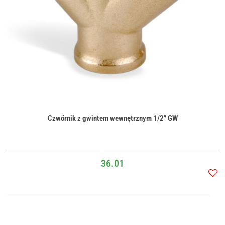
Czwórnik z gwintem wewnętrznym 1/2" GW
36.01
Do
przec