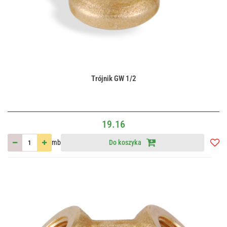
Trójnik GW 1/2
19.16
mb
Do koszyka
Do
przec