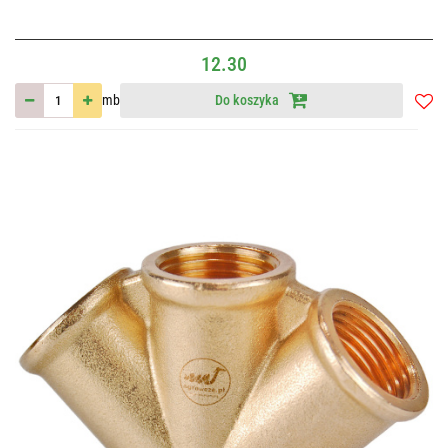
12.30
mb
Do koszyka
Do
przec