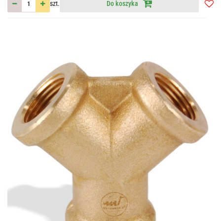
szt.
Do koszyka
Do
przec