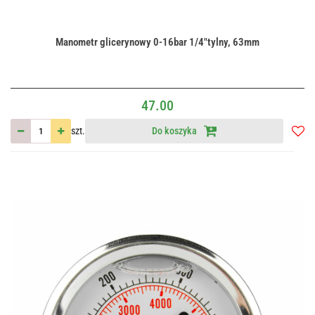
Manometr glicerynowy 0-16bar 1/4"tylny, 63mm
47.00
szt.
Do koszyka
Do
przec