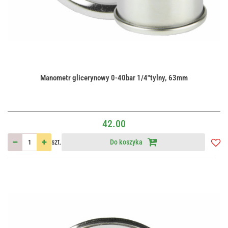
Manometr glicerynowy 0-40bar 1/4"tylny, 63mm
42.00
szt.
Do koszyka
Do
przec