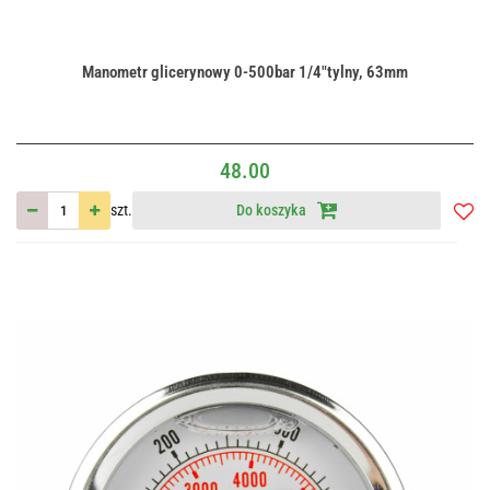
Manometr glicerynowy 0-500bar 1/4"tylny, 63mm
48.00
szt.
Do koszyka
Do
przec