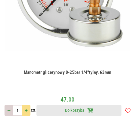
Manometr glicerynowy 0-25bar 1/4"tylny, 63mm
47.00
szt.
Do koszyka
Do
przec