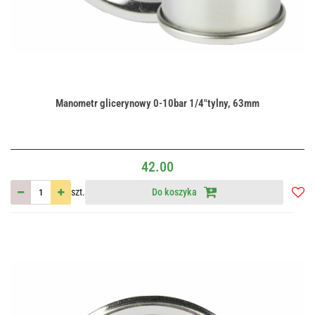
Manometr glicerynowy 0-10bar 1/4"tylny, 63mm
42.00
szt.
Do koszyka
Do
przec