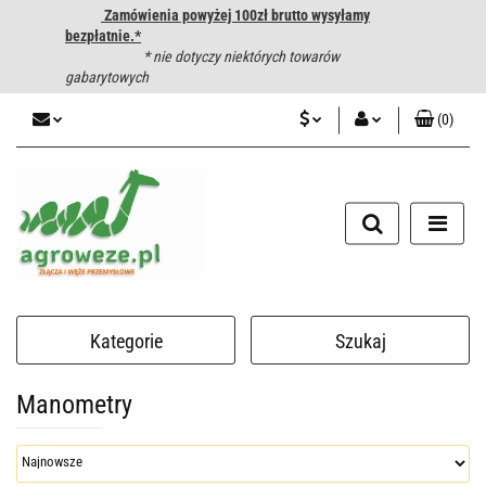
Zamówienia powyżej 100zł brutto wysyłamy
bezpłatnie.*
* nie dotyczy niektórych towarów
gabarytowych
(
0
)
PLN
Zaloguj się
CZK
Zarejestruj się
Dodaj zgłoszenie
EUR
HUF
Kategorie
Szukaj
Manometry