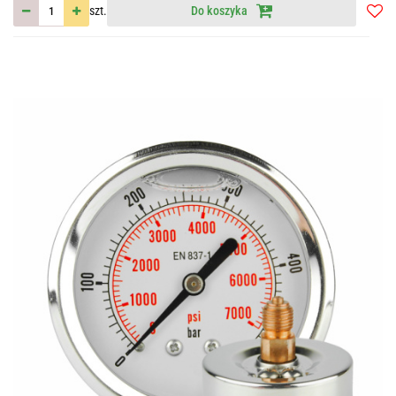
szt.
Do koszyka
Do
przec