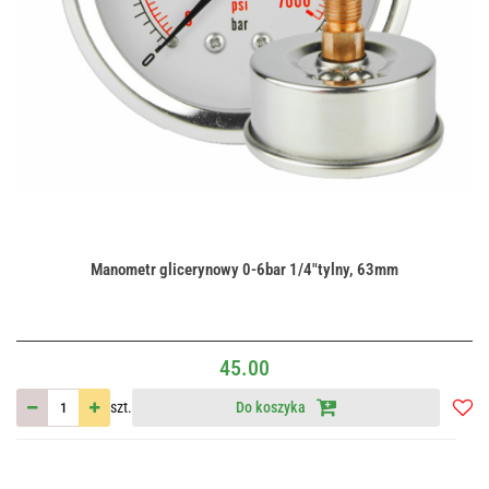
Manometr glicerynowy 0-6bar 1/4"tylny, 63mm
45.00
szt.
Do koszyka
Do
przec