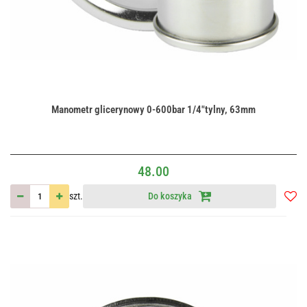
Manometr glicerynowy 0-600bar 1/4"tylny, 63mm
48.00
szt.
Do koszyka
Do
przec