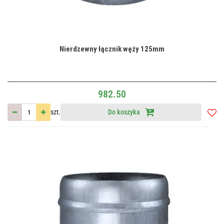
Nierdzewny łącznik węży 125mm
982.50
szt.
Do koszyka
Do
przec