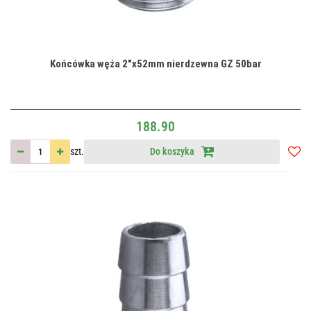
Końcówka węża 2"x52mm nierdzewna GZ 50bar
188.90
szt.
Do koszyka
Do
przec