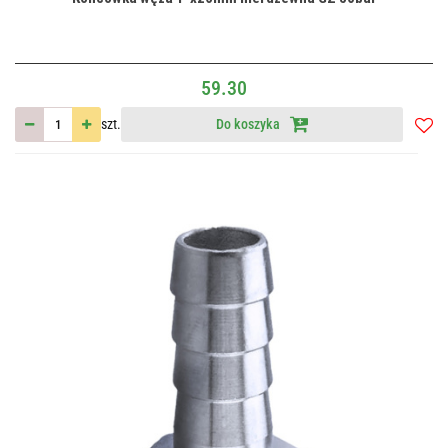
59.30
szt.
Do koszyka
Do
przec