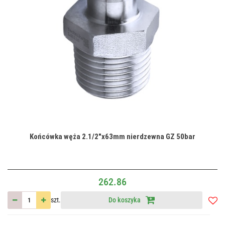
Końcówka węża 2.1/2"x63mm nierdzewna GZ 50bar
262.86
szt.
Do koszyka
Do
przec