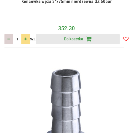
Końcówka węża 3"x75mm nierdzewna GZ 50bar
352.30
szt.
Do koszyka
Do
przec