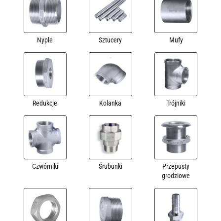
Nyple
Sztucery
Mufy
Redukcje
Kolanka
Trójniki
Czwórniki
Śrubunki
Przepusty
grodziowe