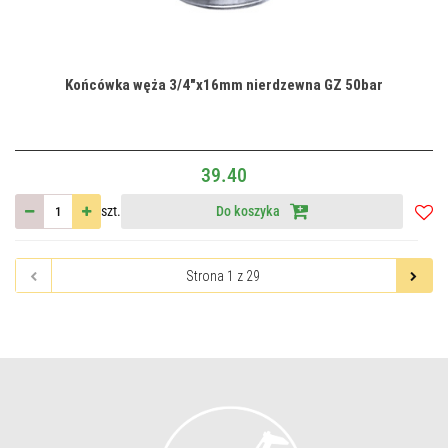
Końcówka węża 3/4"x16mm nierdzewna GZ 50bar
39.40
szt.
Do koszyka
Do
przec