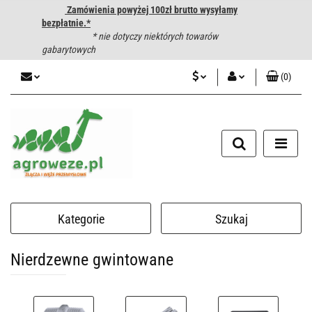
Zamówienia powyżej 100zł brutto wysyłamy
bezpłatnie.*
* nie dotyczy niektórych towarów
gabarytowych
(
0
)
PLN
Zaloguj się
CZK
Zarejestruj się
Dodaj zgłoszenie
EUR
HUF
Kategorie
Szukaj
Nierdzewne gwintowane