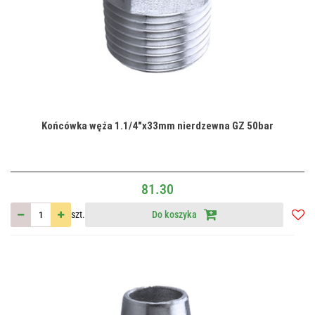
Końcówka węża 1.1/4"x33mm nierdzewna GZ 50bar
81.30
szt.
Do koszyka
Do
przec