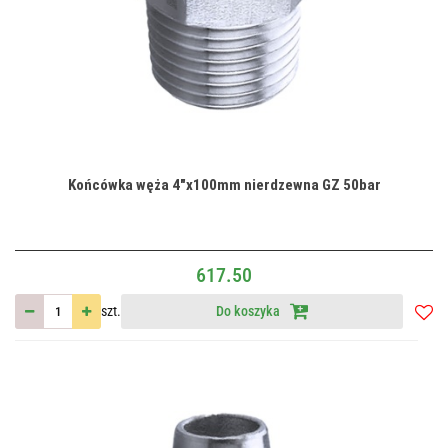
Końcówka węża 4"x100mm nierdzewna GZ 50bar
617.50
szt.
Do koszyka
Do
przec