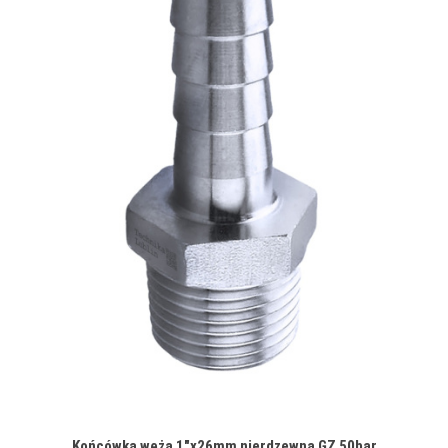
Końcówka węża 1"x26mm nierdzewna GZ 50bar