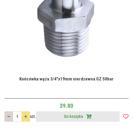
Końcówka węża 3/4"x19mm nierdzewna GZ 50bar
39.80
szt.
Do koszyka
Do
przec