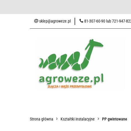
Baza wiedzy
Zaku
sklep@agroweze.pl
81-307-60-90 lub 721-947-82
Wszystkie kategorie
Baza w
Strona główna
Kształtki instalacyjne
PP gwintowane