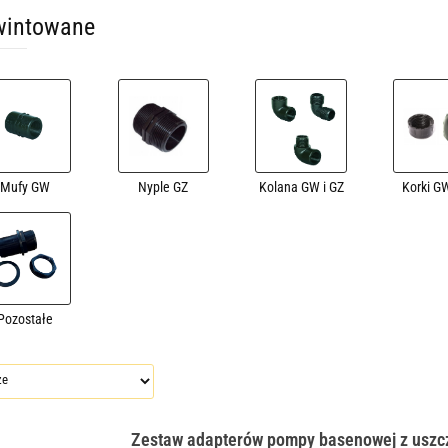
wintowane
Mufy GW
Nyple GZ
Kolana GW i GZ
Korki GW
Pozostałe
Zestaw adapterów pompy basenowej z uszcz