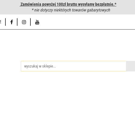
Zamówienia powyżej 100zł brutto wysyłamy bezpłatnie.*
wanie węży hydraulicznych
* nie dotyczy niektórych towarów gabarytowych
Hurtownia
Napisz do nas
Od
2
iedzy
Zakuwanie węży hydraulicznych
Hurtownia
Napisz 