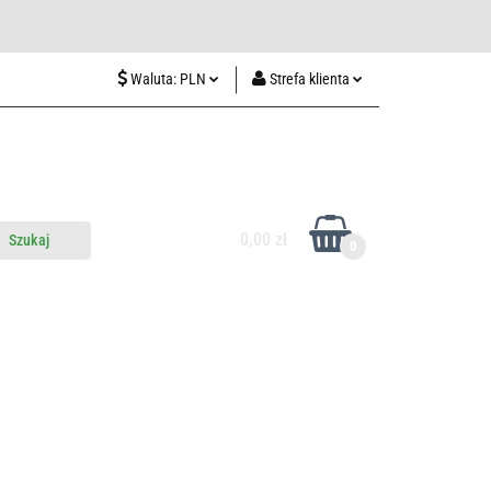
wiedź nas w Lublinie
Waluta:
PLN
Strefa klienta
PLN
Zaloguj się
CZK
Zarejestruj się
EUR
Dodaj zgłoszenie
HUF
0,00 zł
0
do nas
Odwiedź nas w Lublinie