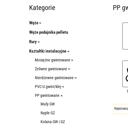
Kategorie
PP g
Węże
Węże podajnika pelletu
Rury
Kształtki instalacyjne
Mosiężne gwintowane
Żeliwne gwintowane
Nierdzewne gwintowane
PVC-U gwint/klej
PP gwintowane
Mufy GW
Nyple GZ
Kolana GW i GZ