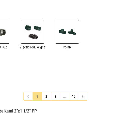
 i GZ
Złączki redukcyjne
Trójniki
1
2
3
...
10
elkami 2"x1 1/2" PP