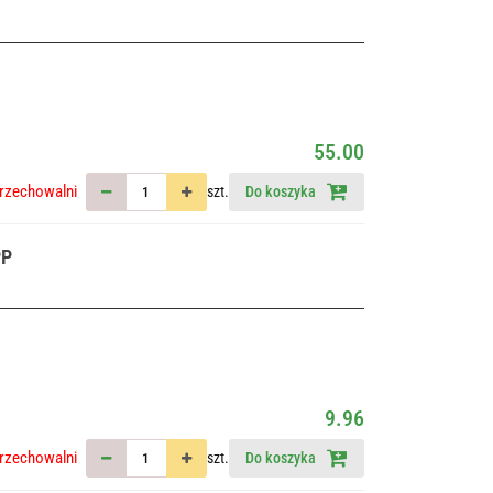
55.00
rzechowalni
szt.
Do koszyka
PP
9.96
rzechowalni
szt.
Do koszyka