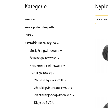
Kategorie
Nypl
Węże
Węże podajnika pelletu
Rury
Kształtki instalacyjne
Mosiężne gwintowane
Żeliwne gwintowane
Nierdzewne gwintowane
PVC-U gwint/klej
Złączki klejone PVC-U
Złączki gwintowane PVC-U
Złączki klejone/gwintowane
Kleje do PVC-U