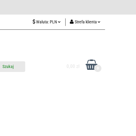
wiedź nas w Lublinie
Waluta:
PLN
Strefa klienta
PLN
Zaloguj się
CZK
Zarejestruj się
EUR
Dodaj zgłoszenie
HUF
0,00 zł
0
do nas
Odwiedź nas w Lublinie