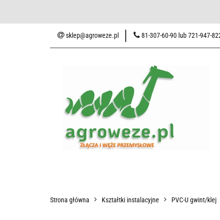
Baza wiedzy
Zaku
sklep@agroweze.pl
81-307-60-90 lub 721-947-82
Wszystkie kategorie
Baza w
Strona główna
Kształtki instalacyjne
PVC-U gwint/klej