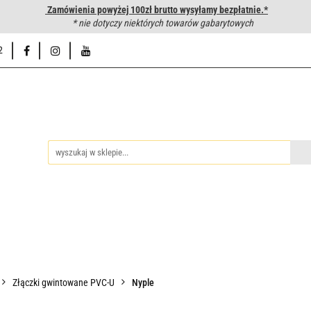
Zamówienia powyżej 100zł brutto wysyłamy bezpłatnie.*
wanie węży hydraulicznych
* nie dotyczy niektórych towarów gabarytowych
Hurtownia
Napisz do nas
Od
2
iedzy
Zakuwanie węży hydraulicznych
Hurtownia
Napisz 
Złączki gwintowane PVC-U
Nyple