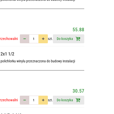
55.88
rzechowalni
szt.
Do koszyka
 2x1 1/2
polichlorku winylu przeznaczona do budowy instalacji
30.57
rzechowalni
szt.
Do koszyka