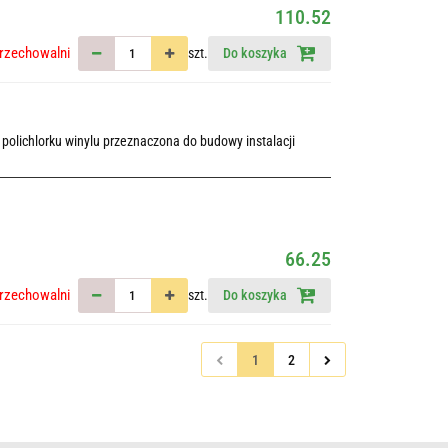
110.52
rzechowalni
szt.
Do koszyka
polichlorku winylu przeznaczona do budowy instalacji
66.25
rzechowalni
szt.
Do koszyka
1
2