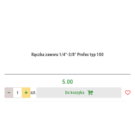
Rączka zaworu 1/4"-3/8" Profec typ 100
5.00
szt.
Do koszyka
Do
przec