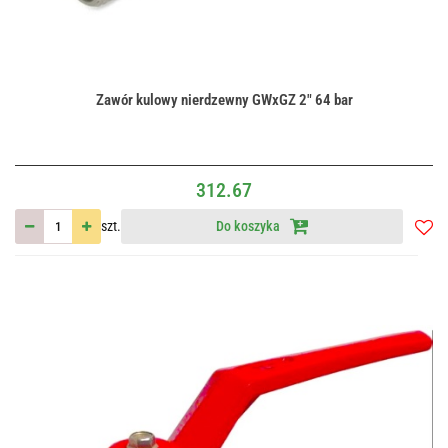
Zawór kulowy nierdzewny GWxGZ 2" 64 bar
312.67
szt.
Do koszyka
Do
przec