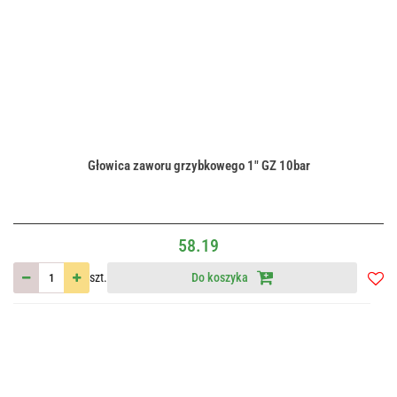
Głowica zaworu grzybkowego 1" GZ 10bar
58.19
szt.
Do koszyka
Do
przec