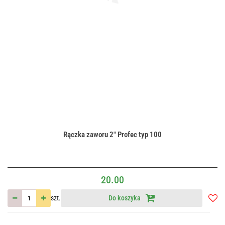
Rączka zaworu 2" Profec typ 100
20.00
szt.
Do koszyka
Do
przec