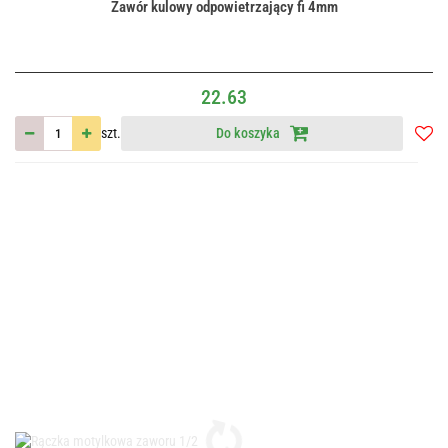
Zawór kulowy odpowietrzający fi 4mm
22.63
szt.
Do koszyka
Do
przec