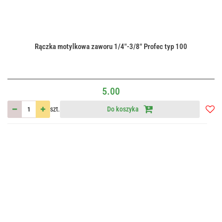
Rączka motylkowa zaworu 1/4"-3/8" Profec typ 100
5.00
szt.
Do koszyka
Do
przec