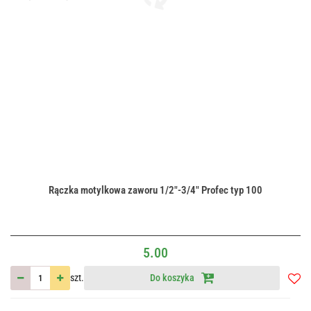
Rączka motylkowa zaworu 1/2"-3/4" Profec typ 100
5.00
szt.
Do koszyka
Do
przec