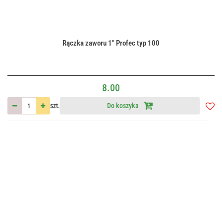
Rączka zaworu 1" Profec typ 100
8.00
szt.
Do koszyka
Do
przec