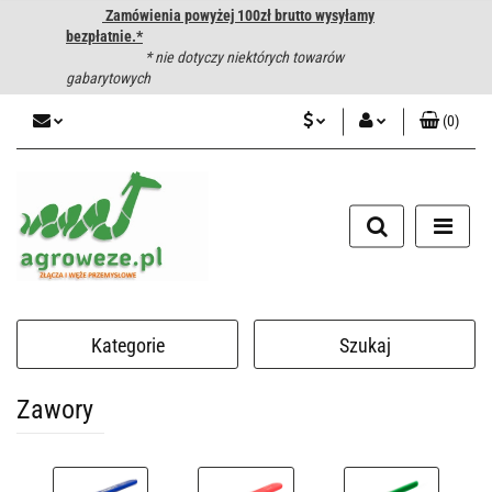
Zamówienia powyżej 100zł brutto wysyłamy
bezpłatnie.*
* nie dotyczy niektórych towarów
gabarytowych
(
0
)
PLN
Zaloguj się
CZK
Zarejestruj się
Dodaj zgłoszenie
EUR
HUF
Kategorie
Szukaj
Zawory