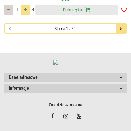
szt.
Do koszyka
Do
przec
Dane adresowe
Informacje
Znajdziesz nas na