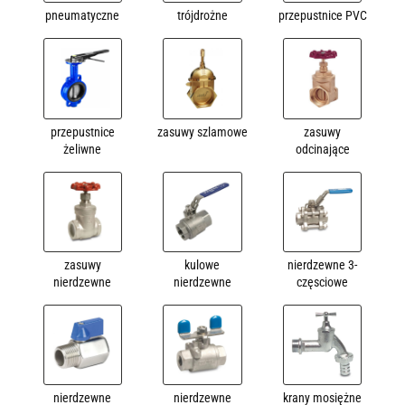
pneumatyczne
trójdrożne
przepustnice PVC
przepustnice
zasuwy szlamowe
zasuwy
żeliwne
odcinające
zasuwy
kulowe
nierdzewne 3-
nierdzewne
nierdzewne
częsciowe
nierdzewne
nierdzewne
krany mosiężne