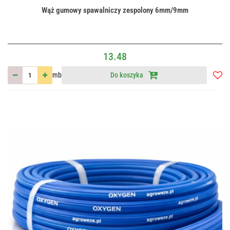
Wąż gumowy spawalniczy zespolony 6mm/9mm
13.48
mb
Do koszyka
Do
przec