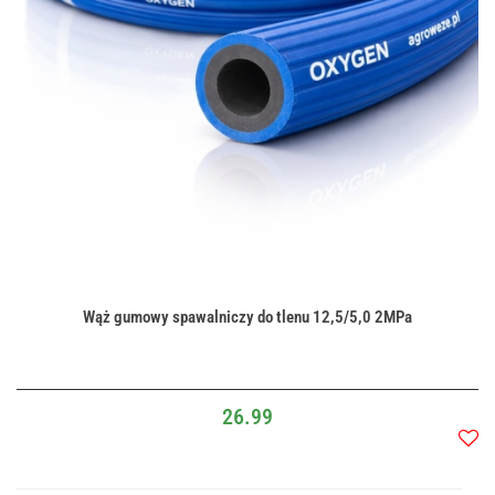
Wąż gumowy spawalniczy do tlenu 12,5/5,0 2MPa
26.99
Do
przec