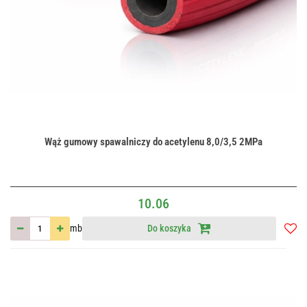
Wąż gumowy spawalniczy do acetylenu 8,0/3,5 2MPa
10.06
mb
Do koszyka
Do
przec