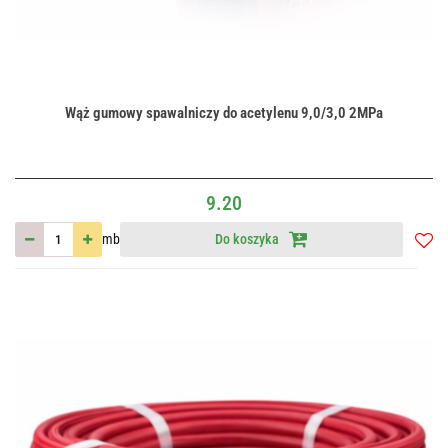
Wąż gumowy spawalniczy do acetylenu 9,0/3,0 2MPa
9.20
mb
Do koszyka
Do
przec