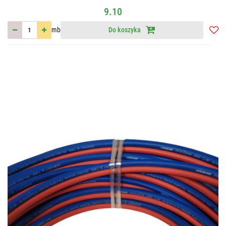
9.10
mb
Do koszyka
Do
przec