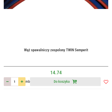
Wąż spawalniczy zespolony TWIN Semperit
14.74
mb
Do koszyka
Do
przec