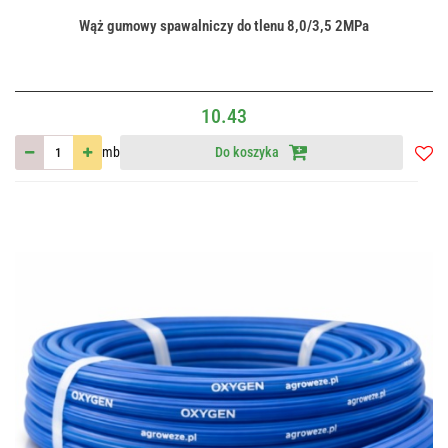
Wąż gumowy spawalniczy do tlenu 8,0/3,5 2MPa
10.43
mb
Do koszyka
Do
przec