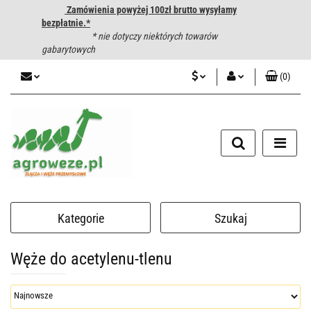
Zamówienia powyżej 100zł brutto wysyłamy
bezpłatnie.*
* nie dotyczy niektórych towarów
gabarytowych
(
0
)
PLN
Zaloguj się
CZK
Zarejestruj się
Dodaj zgłoszenie
EUR
HUF
Kategorie
Szukaj
Węże do acetylenu-tlenu