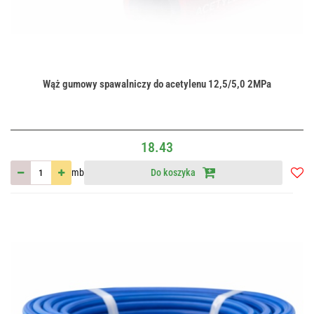
Wąż gumowy spawalniczy do acetylenu 12,5/5,0 2MPa
18.43
mb
Do koszyka
Do
przec