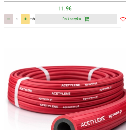
11.96
mb
Do koszyka
Do
przec