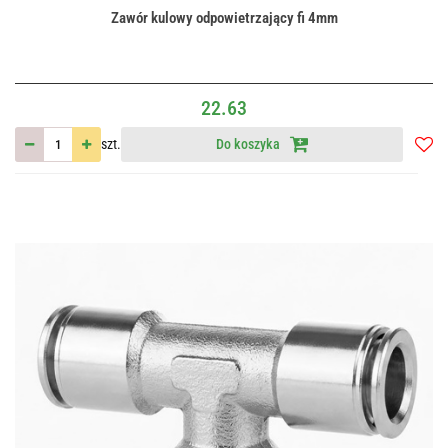
Zawór kulowy odpowietrzający fi 4mm
22.63
szt.
Do koszyka
Do
przec