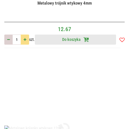
Metalowy trójnik wtykowy 4mm
12.67
szt.
Do koszyka
Do
przec