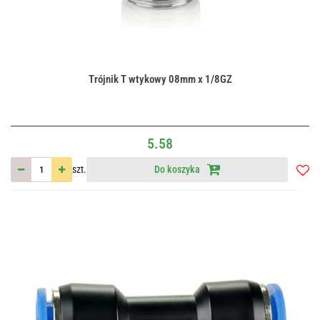
Trójnik T wtykowy 08mm x 1/8GZ
5.58
szt.
Do koszyka
Do
przec