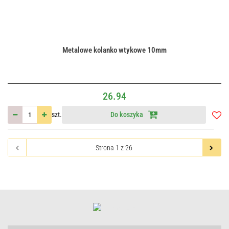
Metalowe kolanko wtykowe 10mm
26.94
szt.
Do koszyka
Do
przec