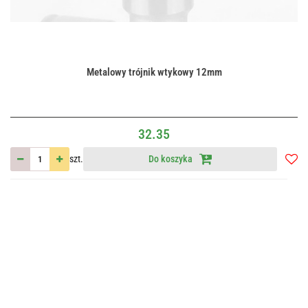
Metalowy trójnik wtykowy 12mm
32.35
szt.
Do koszyka
Do
przec