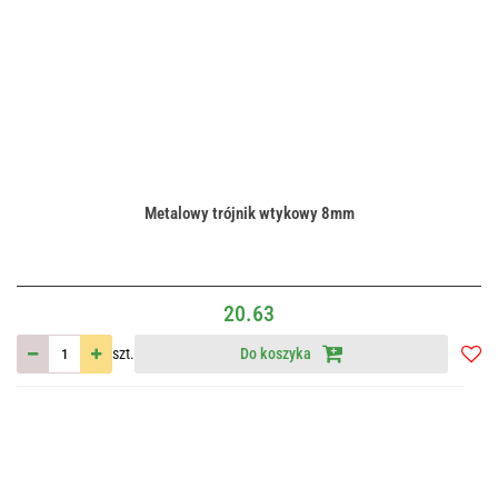
Metalowy trójnik wtykowy 8mm
20.63
szt.
Do koszyka
Do
przec