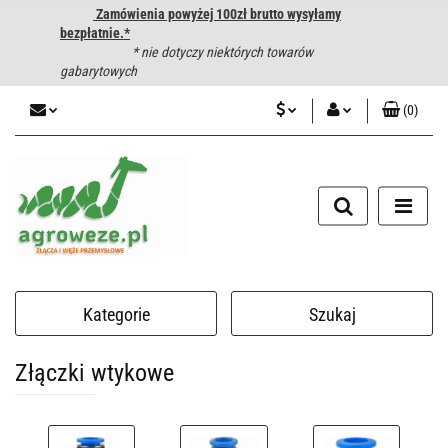
Zamówienia powyżej 100zł brutto wysyłamy
bezpłatnie.*
* nie dotyczy niektórych towarów
gabarytowych
(
0
)
PLN
Zaloguj się
CZK
Zarejestruj się
Dodaj zgłoszenie
EUR
HUF
Kategorie
Szukaj
Złączki wtykowe