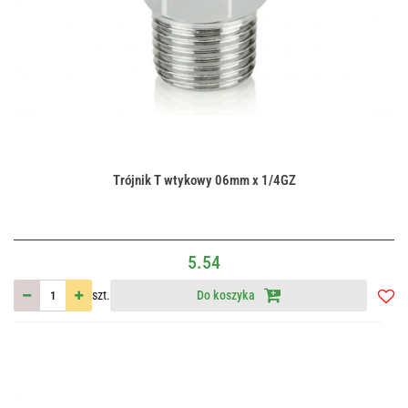
Trójnik T wtykowy 06mm x 1/4GZ
5.54
szt.
Do koszyka
Do
przec