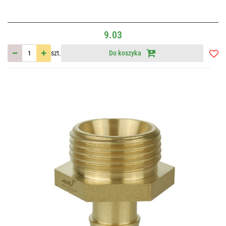
9.03
szt.
Do koszyka
Do
przec