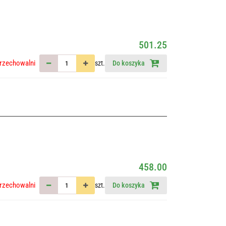
501.25
rzechowalni
szt.
Do koszyka
458.00
rzechowalni
szt.
Do koszyka