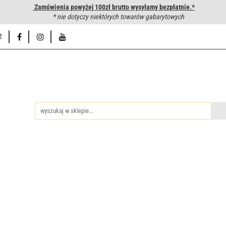
Zamówienia powyżej 100zł brutto wysyłamy bezpłatnie.*
wanie węży hydraulicznych
* nie dotyczy niektórych towarów gabarytowych
Hurtownia
Napisz do nas
Od
2
iedzy
Zakuwanie węży hydraulicznych
Hurtownia
Napisz 