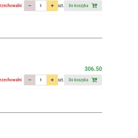
rzechowalni
szt.
Do koszyka
306.50
rzechowalni
szt.
Do koszyka