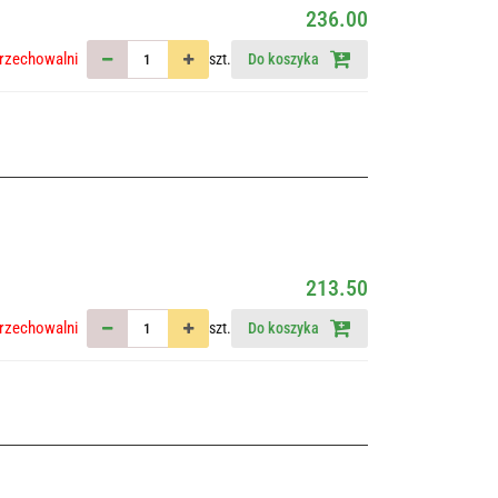
236.00
rzechowalni
szt.
Do koszyka
213.50
rzechowalni
szt.
Do koszyka