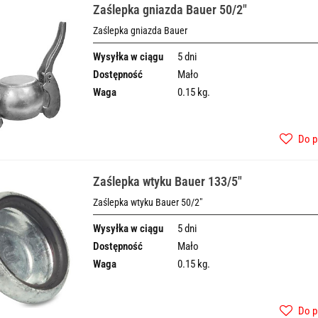
Zaślepka gniazda Bauer 50/2"
Zaślepka gniazda Bauer
Wysyłka w ciągu
5 dni
Dostępność
Mało
Waga
0.15 kg.
Do p
Zaślepka wtyku Bauer 133/5"
Zaślepka wtyku Bauer 50/2"
Wysyłka w ciągu
5 dni
Dostępność
Mało
Waga
0.15 kg.
Do p