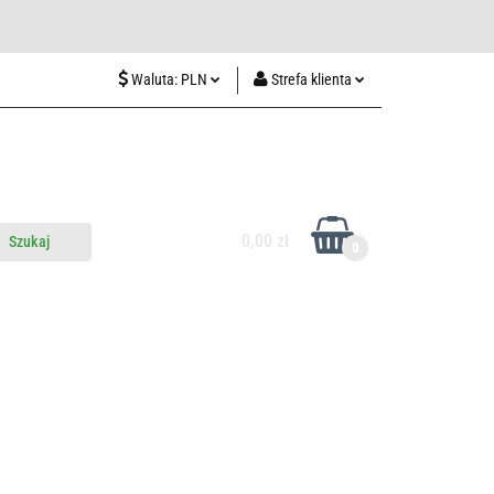
wiedź nas w Lublinie
Waluta:
PLN
Strefa klienta
PLN
Zaloguj się
CZK
Zarejestruj się
EUR
Dodaj zgłoszenie
HUF
0,00 zł
0
do nas
Odwiedź nas w Lublinie