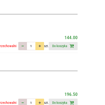
144.00
rzechowalni
szt.
Do koszyka
196.50
rzechowalni
szt.
Do koszyka