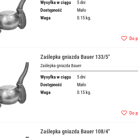
Wysyłka w ciągu
5 dni
Dostępność
Mało
Waga
0.15 kg.
Do p
Zaślepka gniazda Bauer 133/5"
Zaślepka gniazda Bauer
Wysyłka w ciągu
5 dni
Dostępność
Mało
Waga
0.15 kg.
Do p
Zaślepka gniazda Bauer 108/4"