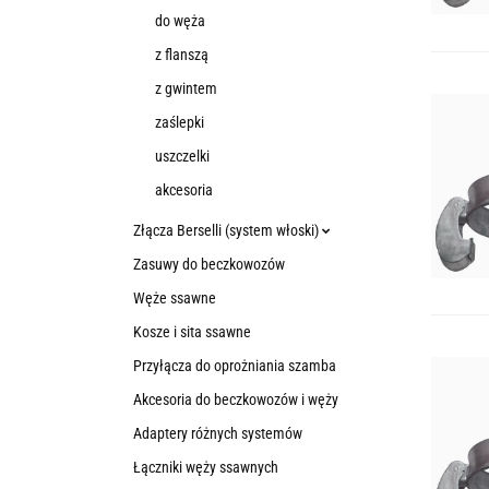
do węża
z flanszą
z gwintem
zaślepki
uszczelki
akcesoria
Złącza Berselli (system włoski)
Zasuwy do beczkowozów
Węże ssawne
Kosze i sita ssawne
Przyłącza do oprożniania szamba
Akcesoria do beczkowozów i węży
Adaptery różnych systemów
Łączniki węży ssawnych