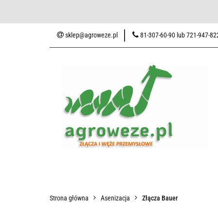
Baza wiedzy
Zaku
sklep@agroweze.pl
81-307-60-90 lub 721-947-82
Wszystkie kategorie
Baza w
Strona główna
Asenizacja
Złącza Bauer