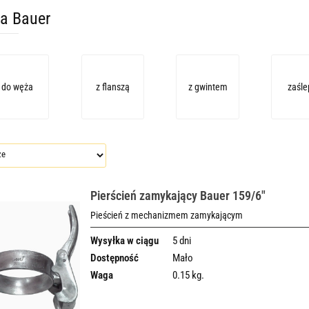
a Bauer
do węża
z flanszą
z gwintem
zaśle
Pierścień zamykający Bauer 159/6"
Pieścień z mechanizmem zamykającym
Wysyłka w ciągu
5 dni
Dostępność
Mało
Waga
0.15 kg.