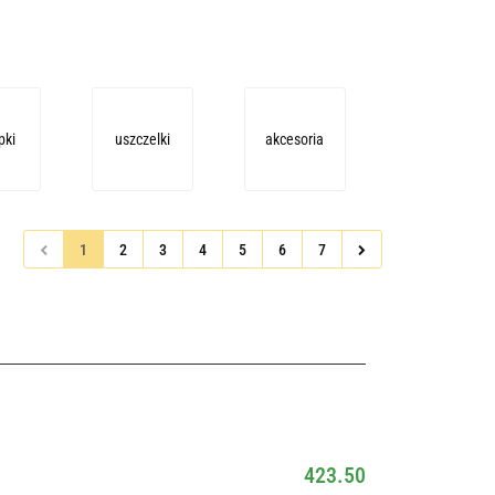
pki
uszczelki
akcesoria
1
2
3
4
5
6
7
423.50