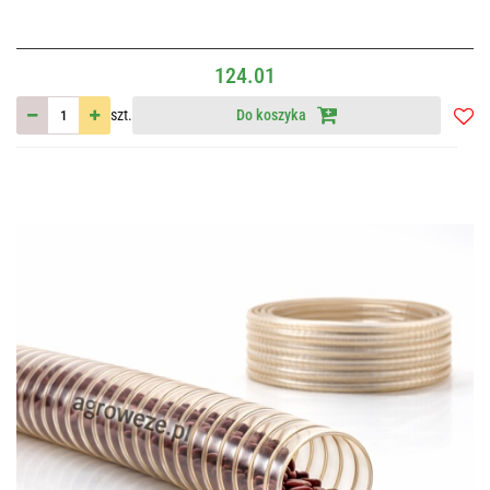
124.01
szt.
Do koszyka
Do
przec