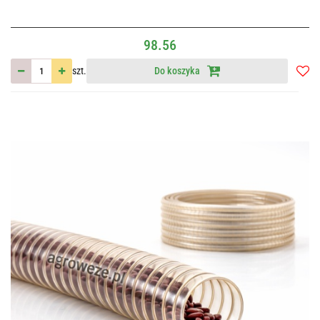
98.56
szt.
Do koszyka
Do
przec