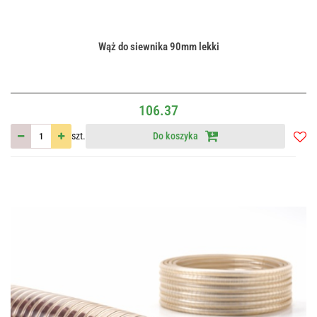
Wąż do siewnika 90mm lekki
106.37
szt.
Do koszyka
Do
przec