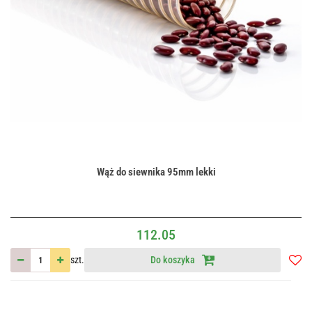
Wąż do siewnika 95mm lekki
112.05
szt.
Do koszyka
Do
przec