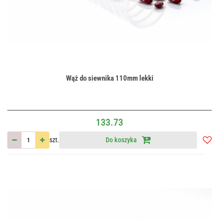
Wąż do siewnika 110mm lekki
133.73
szt.
Do koszyka
Do
przec