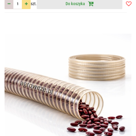
szt.
Do koszyka
Do
przec