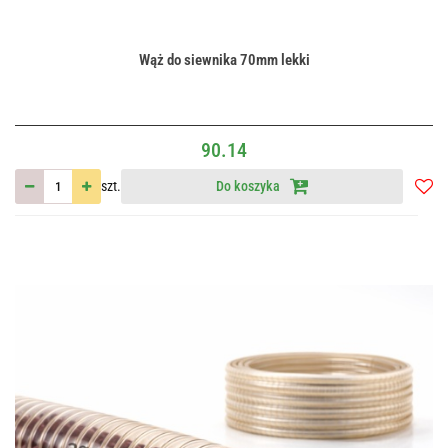
Wąż do siewnika 70mm lekki
90.14
szt.
Do koszyka
Do
przec