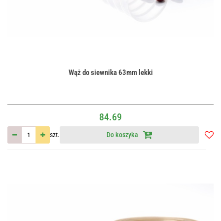
Wąż do siewnika 63mm lekki
84.69
szt.
Do koszyka
Do
przec