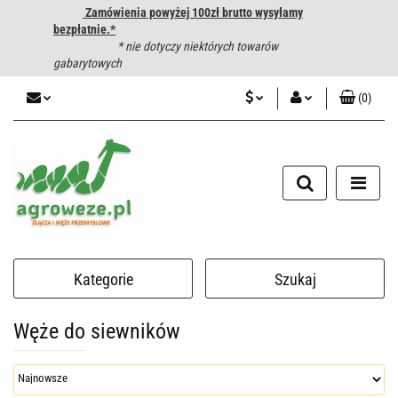
Zamówienia powyżej 100zł brutto wysyłamy
bezpłatnie.*
* nie dotyczy niektórych towarów
gabarytowych
(
0
)
PLN
Zaloguj się
CZK
Zarejestruj się
Dodaj zgłoszenie
EUR
HUF
Kategorie
Szukaj
Węże do siewników