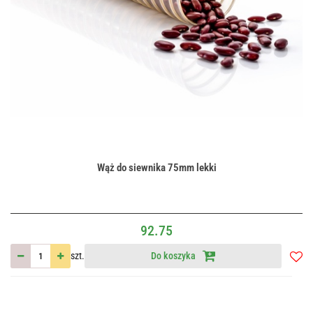
Wąż do siewnika 75mm lekki
92.75
szt.
Do koszyka
Do
przec