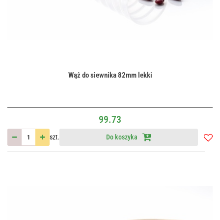
Wąż do siewnika 82mm lekki
99.73
szt.
Do koszyka
Do
przec