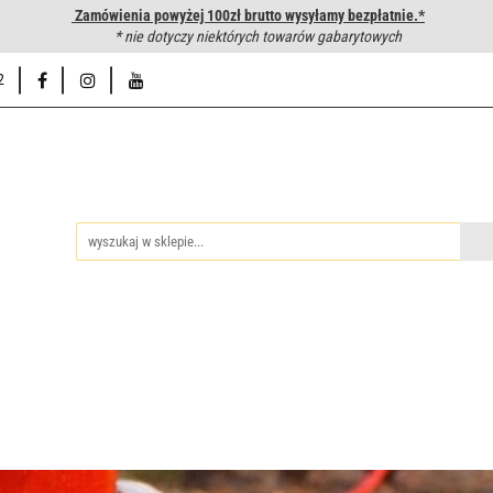
Zamówienia powyżej 100zł brutto wysyłamy bezpłatnie.*
wanie węży hydraulicznych
* nie dotyczy niektórych towarów gabarytowych
Hurtownia
Napisz do nas
Od
2
iedzy
Zakuwanie węży hydraulicznych
Hurtownia
Napisz 