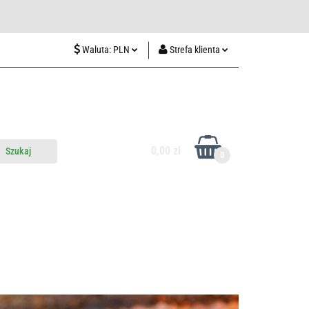
wiedź nas w Lublinie
Waluta:
PLN
Strefa klienta
PLN
Zaloguj się
CZK
Zarejestruj się
EUR
Dodaj zgłoszenie
HUF
0,00 zł
0
do nas
Odwiedź nas w Lublinie