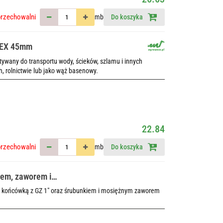
przechowalni
mb
Do koszyka
LEX 45mm
wany do transportu wody, ścieków, szlamu i innych
h, rolnictwie lub jako wąż basenowy.
22.84
przechowalni
mb
Do koszyka
em, zaworem i
 końcówką z GZ 1" oraz śrubunkiem i mosiężnym zaworem