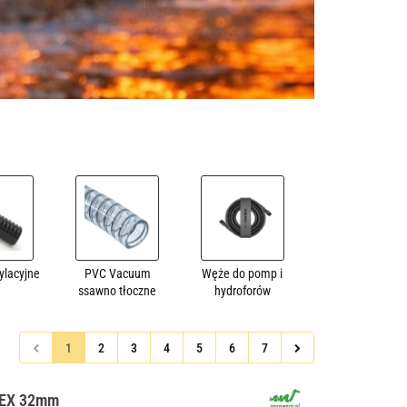
ylacyjne
PVC Vacuum
Węże do pomp i
ssawno tłoczne
hydroforów
1
2
3
4
5
6
7
LEX 32mm