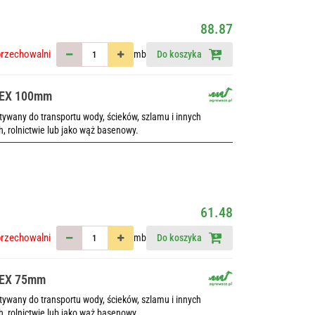
88.87
przechowalni
mb
Do koszyka
LEX 100mm
wany do transportu wody, ścieków, szlamu i innych
h, rolnictwie lub jako wąż basenowy.
61.48
przechowalni
mb
Do koszyka
LEX 75mm
wany do transportu wody, ścieków, szlamu i innych
h, rolnictwie lub jako wąż basenowy.