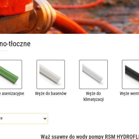
no-tłoczne
 asenizacyjne
Węże do basenów
Węże do
Węże went
klimatyzacji
Wąż ssawny do wody pompy RSM HYDROF