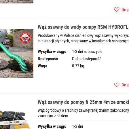
Do 
Wąż ssawny do wody pompy RSM HYDROF
Produkowany w Polsce ciśnieniowy wąż ssawny wykorzysty
substancji płynnych, stosowany w instalacjach sanitarnyc
Wysyłka w ciągu
1-3 dni roboczych
Dostępność
Duża dostępność
Waga
0.77 kg.
Do 
Wąż ssawny do pompy fi 25mm 4m ze smoki
złączką gz1"
Wąż ogrodowy o średnicy zewnętrznej 25mm zakończony
zwrotnym z sitkiem
Wysyłka w ciągu
1-3 dni