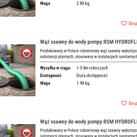
Waga
2.88 kg.
Do 
Wąż ssawny do wody pompy RSM HYDROF
Produkowany w Polsce ciśnieniowy wąż ssawny wykorzysty
substancji płynnych, stosowany w instalacjach sanitarnyc
Wysyłka w ciągu
1-3 dni roboczych
Dostępność
Duża dostępność
Waga
1.98 kg.
Do 
Wąż ssawny do wody pompy RSM HYDROF
Produkowany w Polsce ciśnieniowy wąż ssawny wykorzysty
substancji płynnych, stosowany w instalacjach sanitarnyc