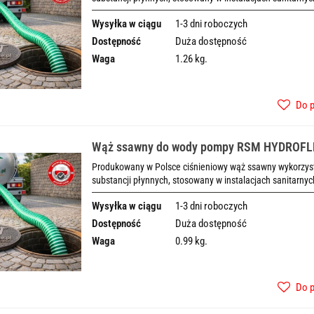
Wysyłka w ciągu
1-3 dni roboczych
Dostępność
Duża dostępność
Waga
1.26 kg.
Do 
Wąż ssawny do wody pompy RSM HYDROF
Produkowany w Polsce ciśnieniowy wąż ssawny wykorzysty
substancji płynnych, stosowany w instalacjach sanitarnyc
Wysyłka w ciągu
1-3 dni roboczych
Dostępność
Duża dostępność
Waga
0.99 kg.
Do 