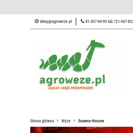
Baza wiedzy
Zaku
sklep@agroweze.pl
81-307-60-90 lub 721-947-82
Wszystkie kategorie
Baza w
Strona główna
Węże
Ssawno-tłoczne