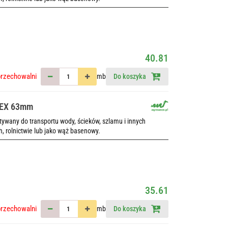
40.81
przechowalni
mb
Do koszyka
LEX 63mm
wany do transportu wody, ścieków, szlamu i innych
h, rolnictwie lub jako wąż basenowy.
35.61
przechowalni
mb
Do koszyka