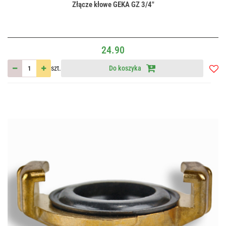
Złącze kłowe GEKA GZ 3/4"
24.90
szt.
Do koszyka
Do
przec