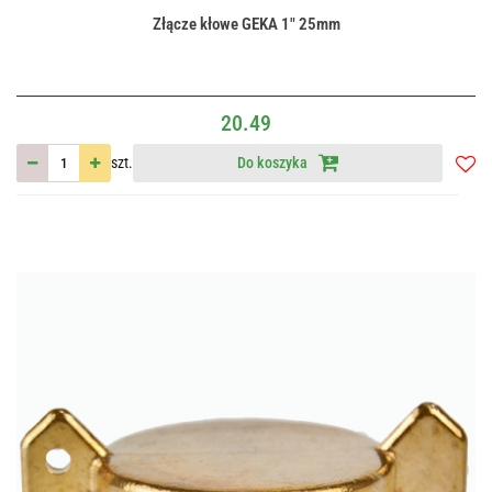
Złącze kłowe GEKA 1" 25mm
20.49
szt.
Do koszyka
Do
przec