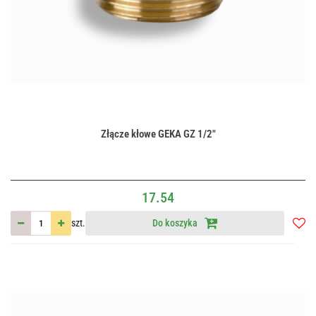
Złącze kłowe GEKA GZ 1/2"
17.54
szt.
Do koszyka
Do
przec