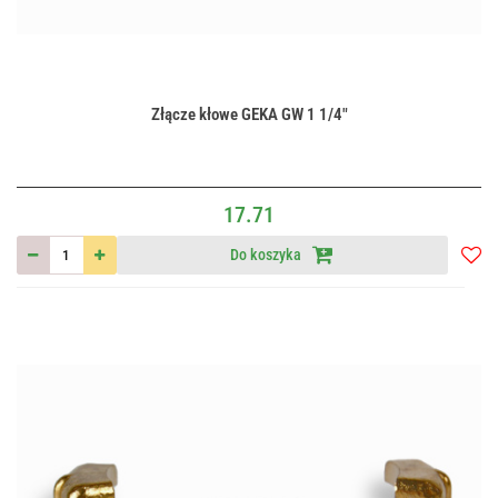
Złącze kłowe GEKA GW 1 1/4"
17.71
Do koszyka
Do
przec