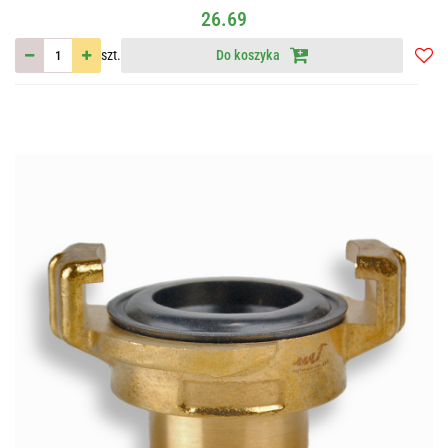
26.69
szt.
Do koszyka
Do
przec