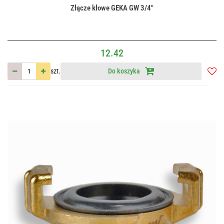
Złącze kłowe GEKA GW 3/4"
12.42
szt.
Do koszyka
Do
przec