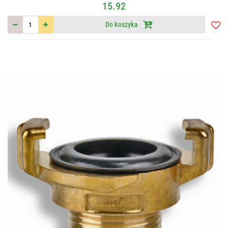
15.92
Do koszyka
Do
przec