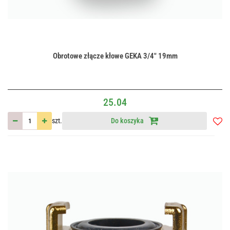
Obrotowe złącze kłowe GEKA 3/4" 19mm
25.04
szt.
Do koszyka
Do
przec