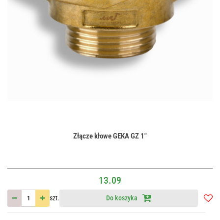
Złącze kłowe GEKA GZ 1"
13.09
szt.
Do koszyka
Do
przec