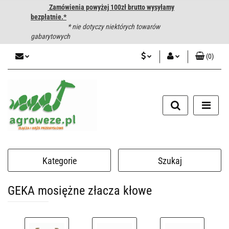
Zamówienia powyżej 100zł brutto wysyłamy
bezpłatnie.*
* nie dotyczy niektórych towarów
gabarytowych
(
0
)
PLN
Zaloguj się
CZK
Zarejestruj się
Dodaj zgłoszenie
EUR
HUF
Kategorie
Szukaj
GEKA mosiężne złacza kłowe