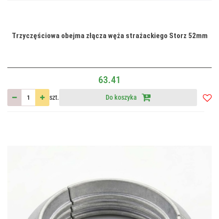
Trzyczęściowa obejma złącza węża strażackiego Storz 52mm
63.41
szt.
Do koszyka
Do
przec