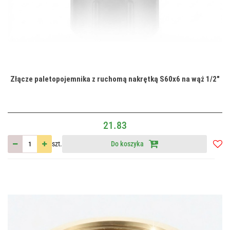
Złącze paletopojemnika z ruchomą nakrętką S60x6 na wąż 1/2"
21.83
szt.
Do koszyka
Do
przec