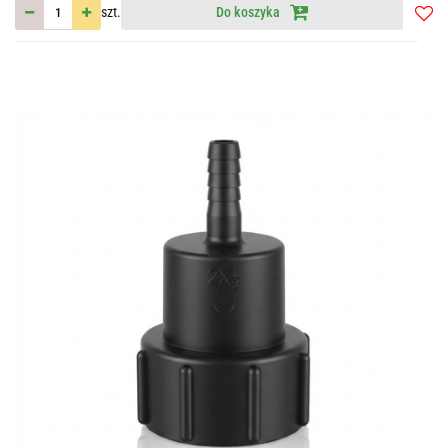
szt.
Do koszyka
Do
przec