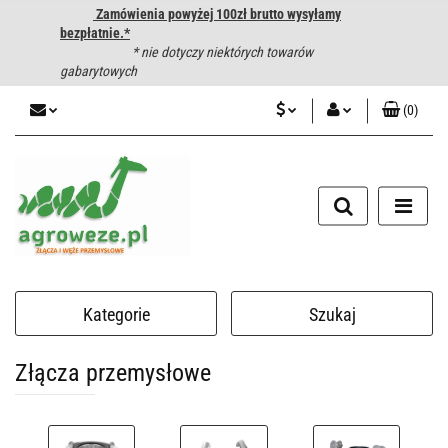
Zamówienia powyżej 100zł brutto wysyłamy
bezpłatnie.*
* nie dotyczy niektórych towarów
gabarytowych
(
0
)
PLN
Zaloguj się
CZK
Zarejestruj się
Dodaj zgłoszenie
EUR
HUF
Kategorie
Szukaj
Złącza przemysłowe