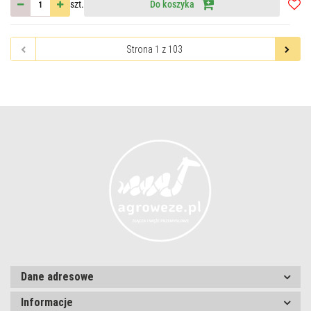
szt.
Do koszyka
Do
przec
Dane adresowe
Informacje