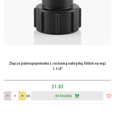
Złącze paletopojemnika z ruchomą nakrętką S60x6 na wąż
1.1/4"
21.83
szt.
Do koszyka
Do
przec