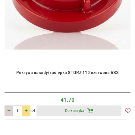
Pokrywa nasady/zaślepka STORZ 110 czerwona ABS
41.70
szt.
Do koszyka
Do
przec