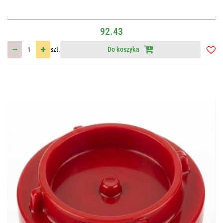
92.43
szt.
Do koszyka
Do
przec