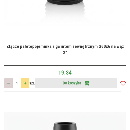
Złącze paletopojemnika z gwintem zewnętrznym S60x6 na wąż
2"
19.34
szt.
Do koszyka
Do
przec