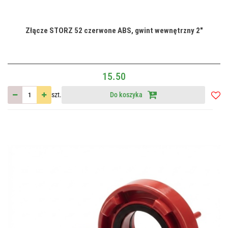
Złącze STORZ 52 czerwone ABS, gwint wewnętrzny 2"
15.50
szt.
Do koszyka
Do
przec