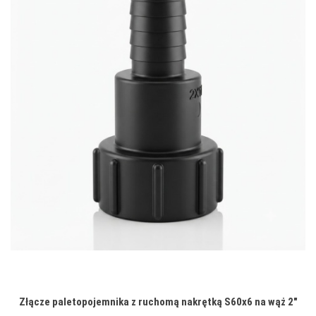
Złącze paletopojemnika z ruchomą nakrętką S60x6 na wąż 2"