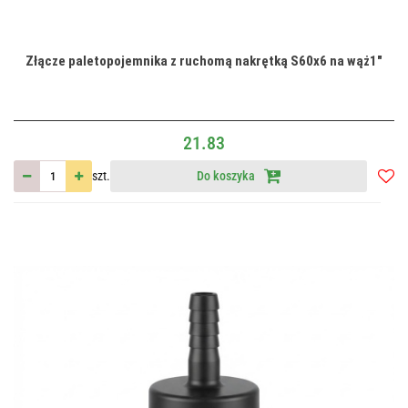
Złącze paletopojemnika z ruchomą nakrętką S60x6 na wąż1"
21.83
szt.
Do koszyka
Do
przec