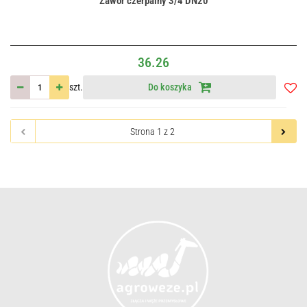
Zawór czerpalny 3/4 DN20
36.26
szt.
Do koszyka
Do
przec