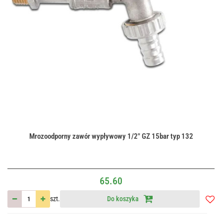
Mrozoodporny zawór wypływowy 1/2" GZ 15bar typ 132
65.60
szt.
Do koszyka
Do
przec