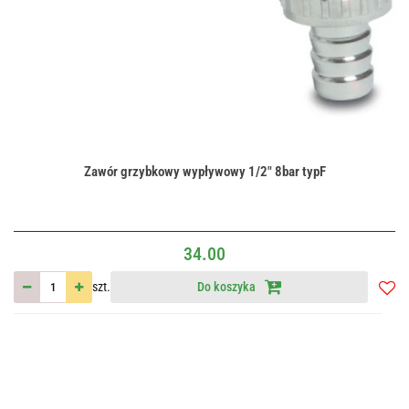
Zawór grzybkowy wypływowy 1/2" 8bar typF
34.00
szt.
Do koszyka
Do
przec