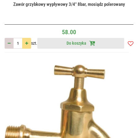
Zawór grzybkowy wypływowy 3/4" 8bar, mosiądz polerowany
58.00
szt.
Do koszyka
Do
przec