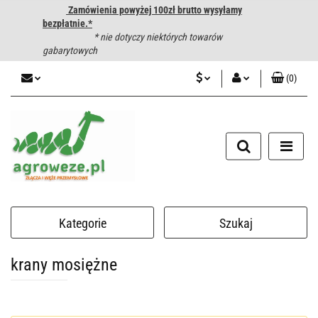
Zamówienia powyżej 100zł brutto wysyłamy
bezpłatnie.*
* nie dotyczy niektórych towarów
gabarytowych
(
0
)
PLN
Zaloguj się
CZK
Zarejestruj się
Dodaj zgłoszenie
EUR
HUF
Kategorie
Szukaj
krany mosiężne