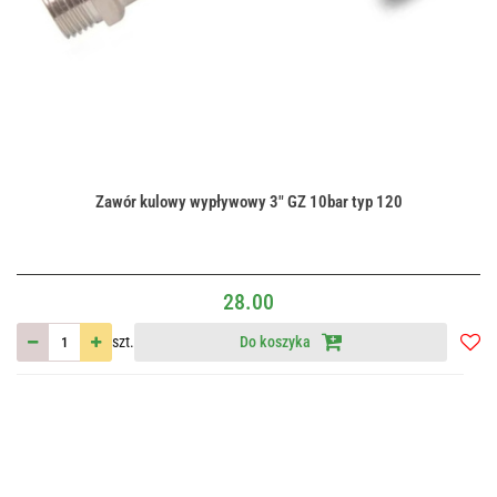
Zawór kulowy wypływowy 3" GZ 10bar typ 120
28.00
szt.
Do koszyka
Do
przec