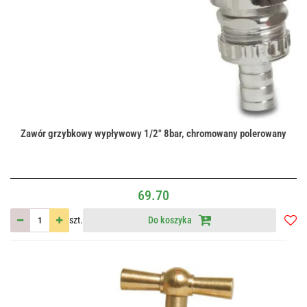
Zawór grzybkowy wypływowy 1/2" 8bar, chromowany polerowany
69.70
szt.
Do koszyka
Do
przec