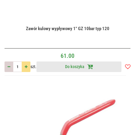
Zawór kulowy wypływowy 1" GZ 10bar typ 120
61.00
szt.
Do koszyka
Do
przec