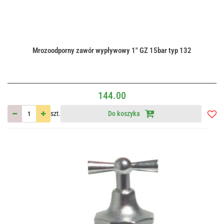
Mrozoodporny zawór wypływowy 1" GZ 15bar typ 132
144.00
szt.
Do koszyka
Do
przec