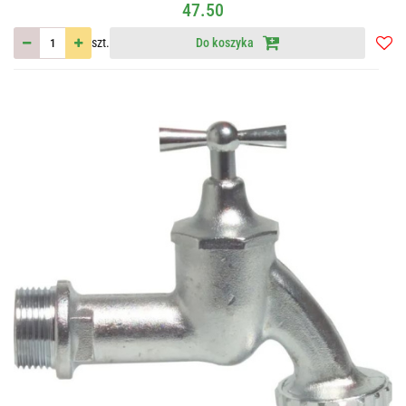
47.50
szt.
Do koszyka
Do
przec