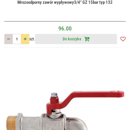
Mrozoodporny zawór wypływowy3/4" GZ 15bar typ 132
96.00
szt.
Do koszyka
Do
przec