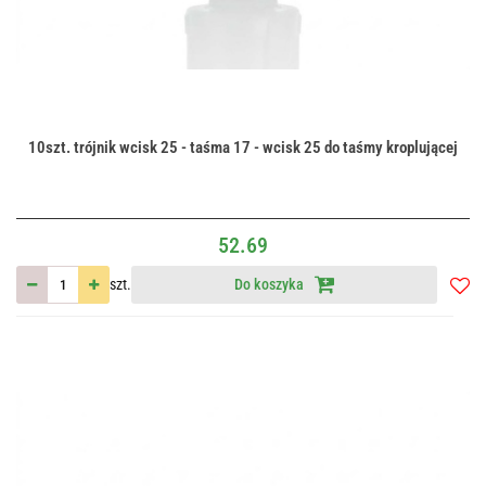
10szt. trójnik wcisk 25 - taśma 17 - wcisk 25 do taśmy kroplującej
52.69
szt.
Do koszyka
Do
przec