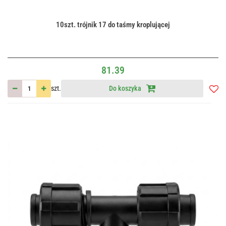
10szt. trójnik 17 do taśmy kroplującej
81.39
szt.
Do koszyka
Do
przec