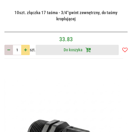
10szt. złączka 17 taśma - 3/4"gwint zewnętrzny, do taśmy
kroplującej
33.83
szt.
Do koszyka
Do
przec