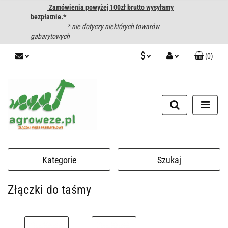
Zamówienia powyżej 100zł brutto wysyłamy
bezpłatnie.*
* nie dotyczy niektórych towarów
gabarytowych
(
0
)
PLN
Zaloguj się
CZK
Zarejestruj się
Dodaj zgłoszenie
EUR
HUF
Kategorie
Szukaj
Złączki do taśmy