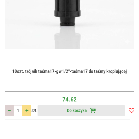
10szt. trójnik taśma17-gw1/2"-taśma17 do taśmy kroplującej
74.62
szt.
Do koszyka
Do
przec