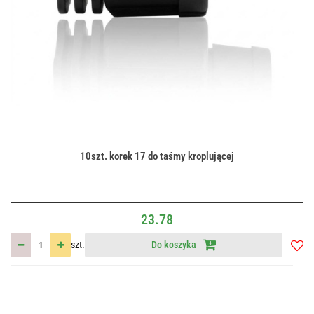
10szt. korek 17 do taśmy kroplującej
23.78
szt.
Do koszyka
Do
przec