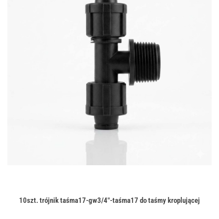
10szt. trójnik taśma17-gw3/4"-taśma17 do taśmy kroplującej