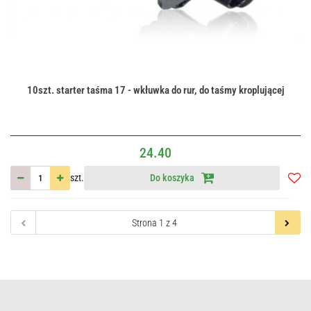
10szt. starter taśma 17 - wkłuwka do rur, do taśmy kroplującej
24.40
szt.
Do koszyka
Do
przec