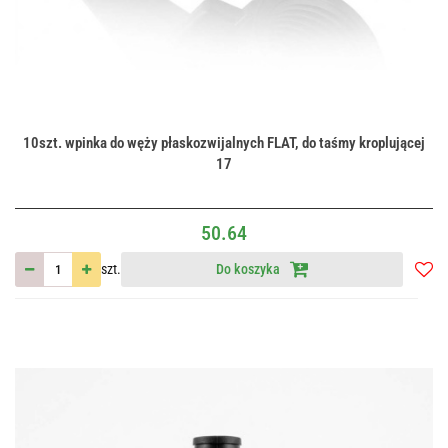
10szt. wpinka do węży płaskozwijalnych FLAT, do taśmy kroplującej
17
50.64
szt.
Do koszyka
Do
przec