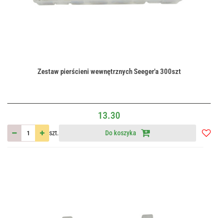
Zestaw pierścieni wewnętrznych Seeger'a 300szt
13.30
szt.
Do koszyka
Do
przec