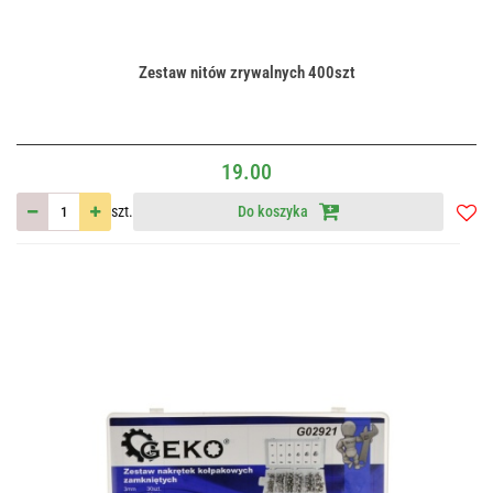
Zestaw nitów zrywalnych 400szt
19.00
szt.
Do koszyka
Do
przec