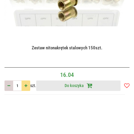
Zestaw nitonakrętek stalowych 150szt.
16.04
szt.
Do koszyka
Do
przec