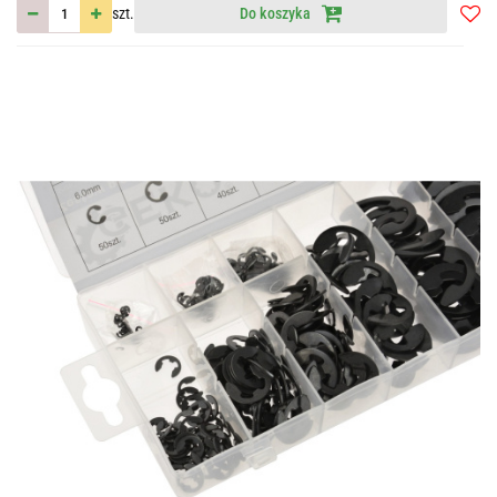
szt.
Do koszyka
Do
przec