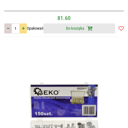
81.60
Opakowań
Do koszyka
Do
przec