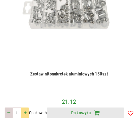
Zestaw nitonakrętek aluminiowych 150szt
21.12
Opakowań
Do koszyka
Do
przec