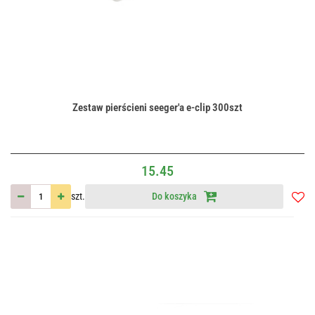
Zestaw pierścieni seeger'a e-clip 300szt
15.45
szt.
Do koszyka
Do
przec