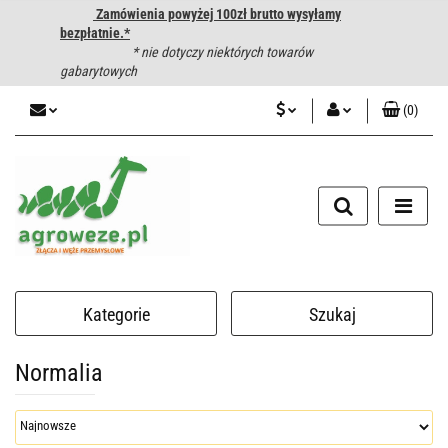
Zamówienia powyżej 100zł brutto wysyłamy
bezpłatnie.*
* nie dotyczy niektórych towarów
gabarytowych
(
0
)
PLN
Zaloguj się
CZK
Zarejestruj się
Dodaj zgłoszenie
EUR
HUF
Kategorie
Szukaj
Normalia