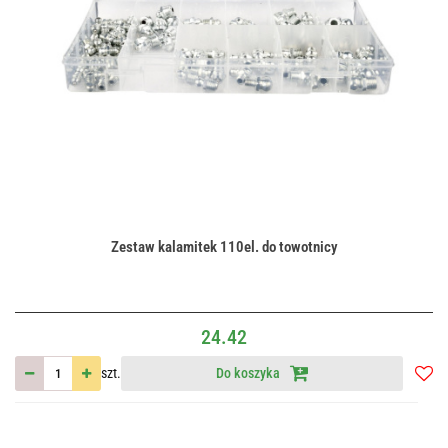
Zestaw kalamitek 110el. do towotnicy
24.42
szt.
Do koszyka
Do
przec