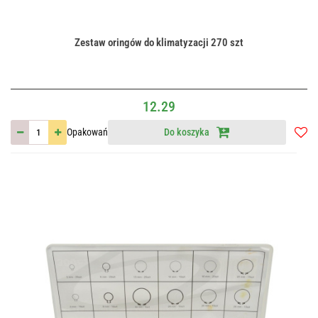
Zestaw oringów do klimatyzacji 270 szt
12.29
Opakowań
Do koszyka
Do
przec