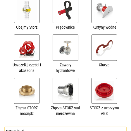
Obejmy Storz
Prądownice
Kurtyny wodne
Uszczelki, części i
Zawory
Klucze
akcesoria
hydrantowe
Złącza STORZ
Złącza STORZ stal
STORZ z tworzywa
mosiądz
nierdzewna
ABS