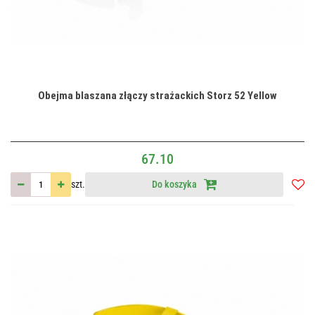
Obejma blaszana złączy strażackich Storz 52 Yellow
67.10
szt.
Do koszyka
Do
przec