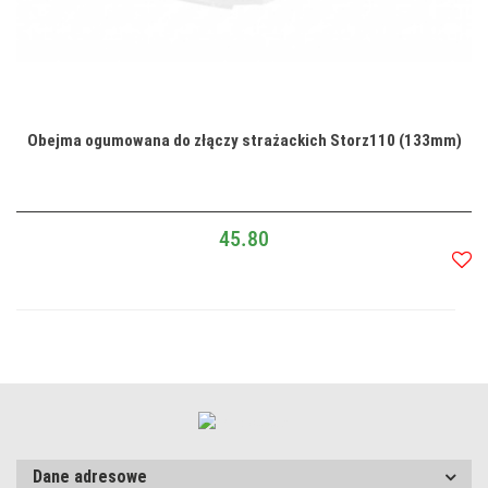
Obejma ogumowana do złączy strażackich Storz110 (133mm)
45.80
Do
przec
Dane adresowe