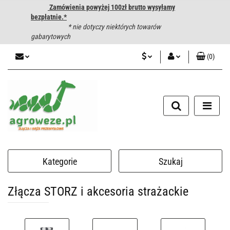
Zamówienia powyżej 100zł brutto wysyłamy
bezpłatnie.*
* nie dotyczy niektórych towarów
gabarytowych
(
0
)
PLN
Zaloguj się
CZK
Zarejestruj się
Dodaj zgłoszenie
EUR
HUF
Kategorie
Szukaj
Złącza STORZ i akcesoria strażackie