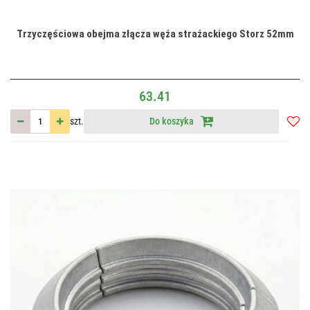
Trzyczęściowa obejma złącza węża strażackiego Storz 52mm
63.41
szt.
Do koszyka
Do
przec