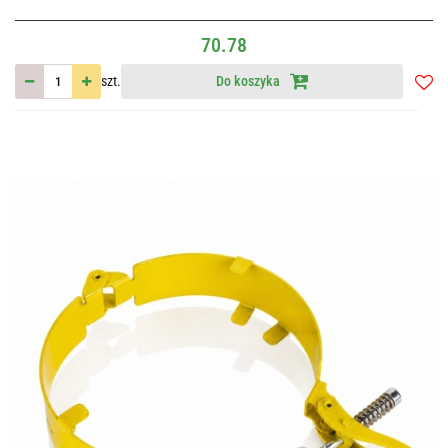
70.78
szt.
Do koszyka
Do
przec