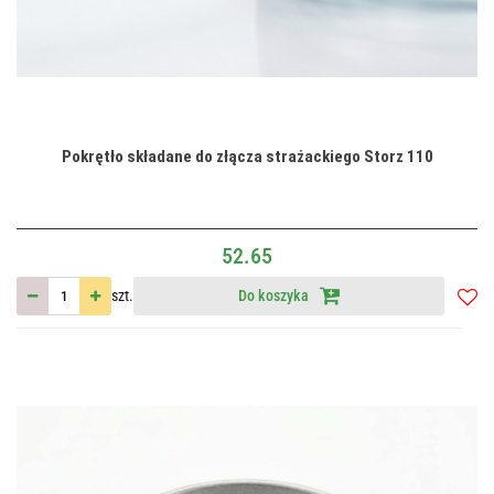
Pokrętło składane do złącza strażackiego Storz 110
52.65
szt.
Do koszyka
Do
przec