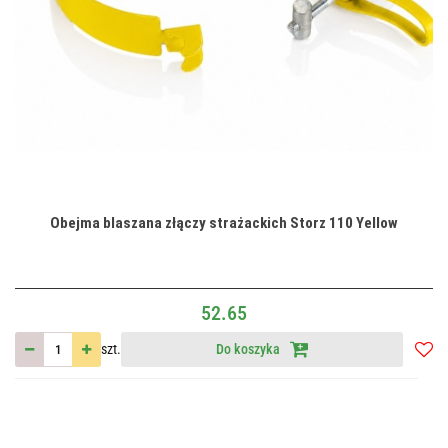
Obejma blaszana złączy strażackich Storz 110 Yellow
52.65
szt.
Do koszyka
Do
przec