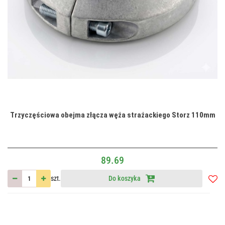
Trzyczęściowa obejma złącza węża strażackiego Storz 110mm
89.69
szt.
Do koszyka
Do
przec