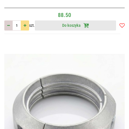
88.50
szt.
Do koszyka
Do
przec