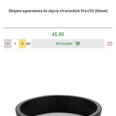
Obejma ogumowana do złączy strażackich Storz52 (66mm)
45.80
szt.
Do koszyka
Do
przec