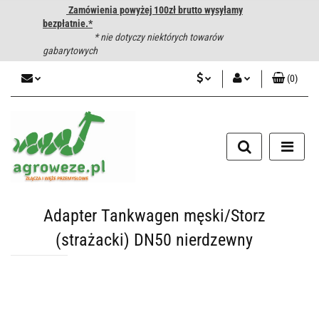
Zamówienia powyżej 100zł brutto wysyłamy
bezpłatnie.*
* nie dotyczy niektórych towarów
gabarytowych
(
0
)
PLN
Zaloguj się
CZK
Zarejestruj się
Dodaj zgłoszenie
EUR
HUF
Adapter Tankwagen męski/Storz
(strażacki) DN50 nierdzewny