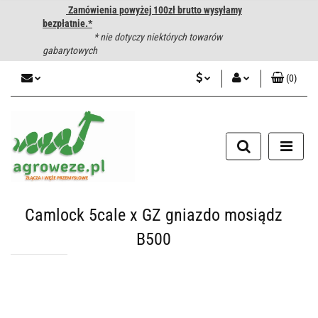
Zamówienia powyżej 100zł brutto wysyłamy
bezpłatnie.*
* nie dotyczy niektórych towarów
gabarytowych
(
0
)
PLN
Zaloguj się
CZK
Zarejestruj się
Dodaj zgłoszenie
EUR
HUF
Camlock 5cale x GZ gniazdo mosiądz
B500