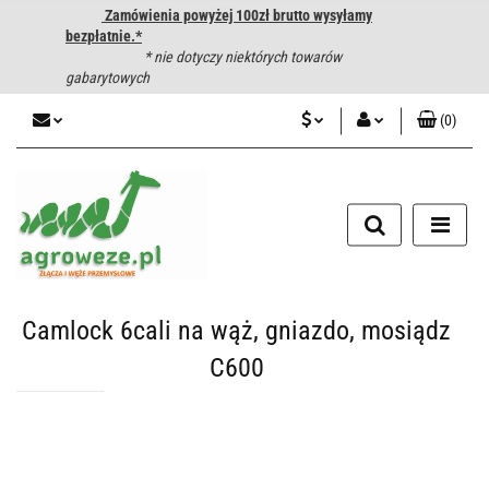
Zamówienia powyżej 100zł brutto wysyłamy
bezpłatnie.*
* nie dotyczy niektórych towarów
gabarytowych
(
0
)
PLN
Zaloguj się
CZK
Zarejestruj się
Dodaj zgłoszenie
EUR
HUF
Camlock 6cali na wąż, gniazdo, mosiądz
C600