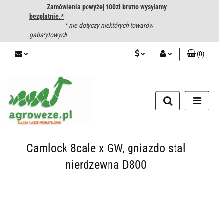
Zamówienia powyżej 100zł brutto wysyłamy
bezpłatnie.*
* nie dotyczy niektórych towarów
gabarytowych
(
0
)
PLN
Zaloguj się
CZK
Zarejestruj się
Dodaj zgłoszenie
EUR
HUF
Camlock 8cale x GW, gniazdo stal
nierdzewna D800