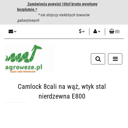
Zamówienia powyżej 100zł brutto wysyłamy
bezpłatnie.*
* nie dotyczy niektórych towarów
gabarytowych
(
0
)
PLN
Zaloguj się
CZK
Zarejestruj się
Dodaj zgłoszenie
EUR
HUF
Camlock 8cali na wąż, wtyk stal
nierdzewna E800