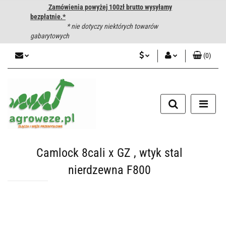
Zamówienia powyżej 100zł brutto wysyłamy
bezpłatnie.*
* nie dotyczy niektórych towarów
gabarytowych
(
0
)
PLN
Zaloguj się
CZK
Zarejestruj się
Dodaj zgłoszenie
EUR
HUF
Camlock 8cali x GZ , wtyk stal
nierdzewna F800