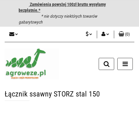
Zamówienia powyżej 100zł brutto wysyłamy
bezpłatnie.*
* nie dotyczy niektórych towarów
gabarytowych
(
0
)
PLN
Zaloguj się
CZK
Zarejestruj się
Dodaj zgłoszenie
EUR
HUF
Łącznik ssawny STORZ stal 150